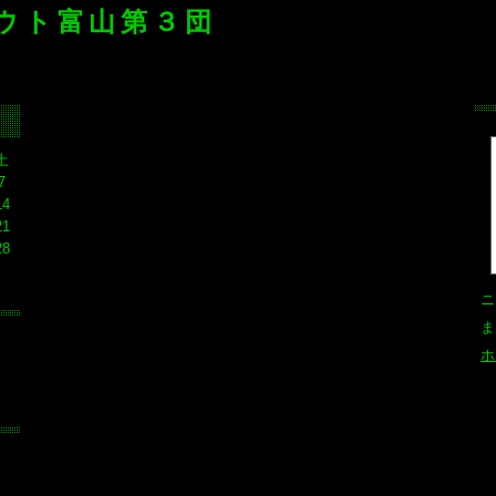
ウト富山第３団
土
7
14
21
28
ニ
ま
ホ