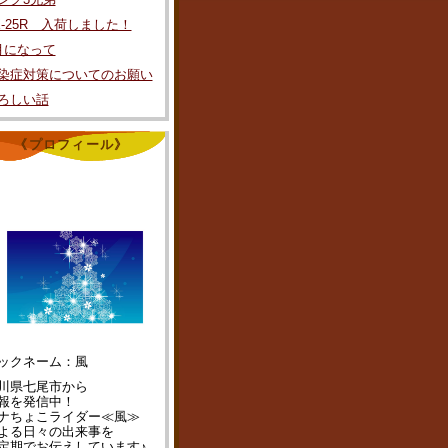
X-25R 入荷しました！
月になって
染症対策についてのお願い
ろしい話
《プロフィール》
ックネーム：風
川県七尾市から
報を発信中！
ナちょこライダー≪風≫
よる日々の出来事を
定期でお伝えしています♪