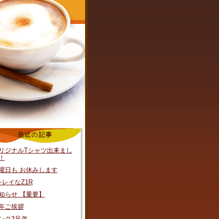
最近の記事
リジナルTシャツ出来まし
！
曜日も お休みします
キレイなZ1R
知らせ 【重要】
年ご挨拶
ンク3兄弟