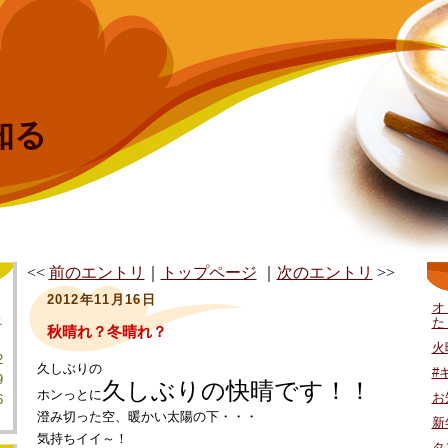
知る
<<
前のエントリ
｜
トップページ
｜
次のエントリ
>>
2012年11月16日
オ
土
た
秋晴れ？冬晴れ？
火
2
久しぶりの
#
9
久しぶりの快晴です！！
ホンっとに
お
6
澄み切った空、暖かい太陽の下・・・
新
気持ちイイ～！
タ