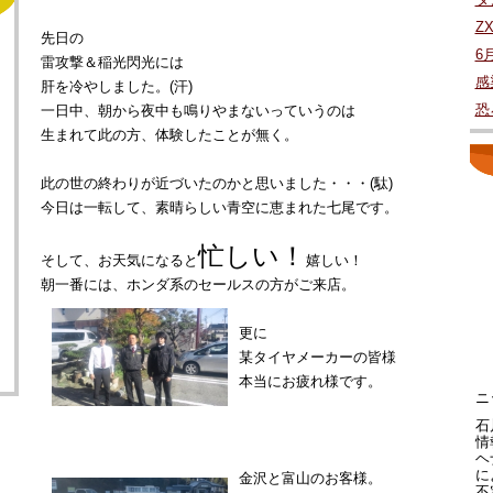
Z
先日の
6
雷攻撃＆稲光閃光には
感
肝を冷やしました。(汗)
恐
一日中、朝から夜中も鳴りやまないっていうのは
生まれて此の方、体験したことが無く。
此の世の終わりが近づいたのかと思いました・・・(駄)
今日は一転して、素晴らしい青空に恵まれた七尾です。
忙しい！
そして、お天気になると
嬉しい！
朝一番には、ホンダ系のセールスの方がご来店。
更に
某タイヤメーカーの皆様
本当にお疲れ様です。
ニ
石
情
ヘ
に
金沢と富山のお客様。
不