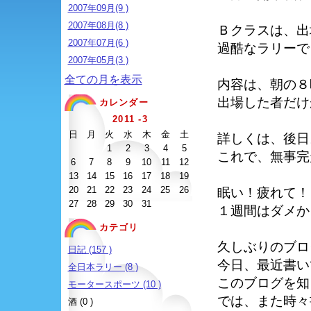
2007年09月(9 )
2007年08月(8 )
Ｂクラスは、出
2007年07月(6 )
過酷なラリーで
2007年05月(3 )
全ての月を表示
内容は、朝の８
出場した者だけ
カレンダー
2011 -3
日
月
火
水
木
金
土
詳しくは、後日
1
2
3
4
5
これで、無事完
6
7
8
9
10
11
12
13
14
15
16
17
18
19
20
21
22
23
24
25
26
眠い！疲れて！
27
28
29
30
31
１週間はダメか
カテゴリ
久しぶりのブロ
日記 (157 )
今日、最近書い
全日本ラリー (8 )
このブログを知
モータースポーツ (10 )
では、また時々
酒 (0 )