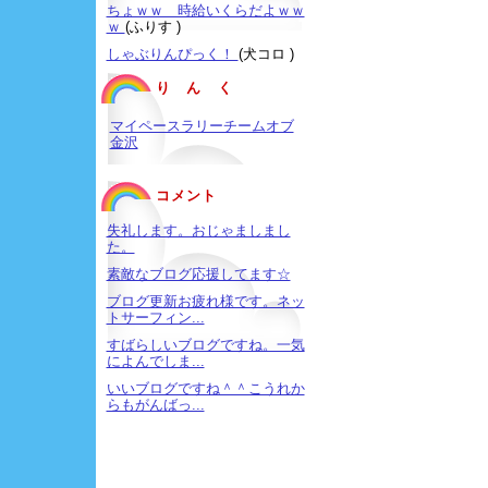
ちょｗｗ 時給いくらだよｗｗ
ｗ
(ふりす )
しゃぶりんぴっく！
(犬コロ )
り ん く
マイペースラリーチームオブ
金沢
コメント
失礼します。おじゃましまし
た。
素敵なブログ応援してます☆
ブログ更新お疲れ様です。ネッ
トサーフィン...
すばらしいブログですね。一気
によんでしま...
いいブログですね＾＾こうれか
らもがんばっ...