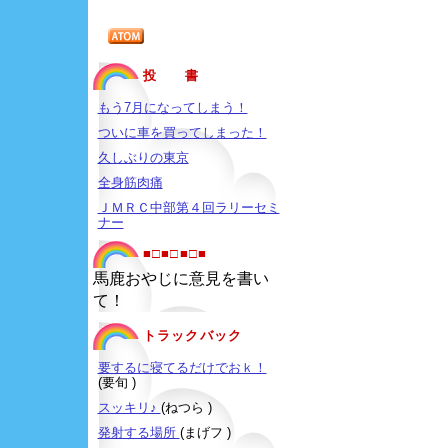
投 書
もう7月になってしまう！
ついに車を買ってしまった！
久しぶりの東京
全身筋肉痛
ＪＭＲＣ中部第４回ラリーセミ
ナー
■□■□■□■
馬鹿おやじに意見を書い
て！
トラックバック
要するに寝てるだけでおｋ！
(要旬 )
スッキリ♪
(ねつら )
発射する場所
(まげフ )