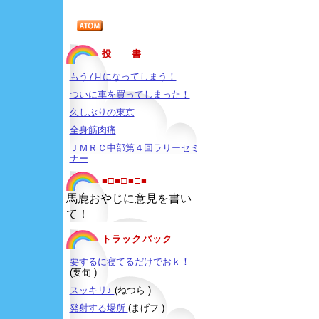
投 書
もう7月になってしまう！
ついに車を買ってしまった！
久しぶりの東京
全身筋肉痛
ＪＭＲＣ中部第４回ラリーセミ
ナー
■□■□■□■
馬鹿おやじに意見を書い
て！
トラックバック
要するに寝てるだけでおｋ！
(要旬 )
スッキリ♪
(ねつら )
発射する場所
(まげフ )