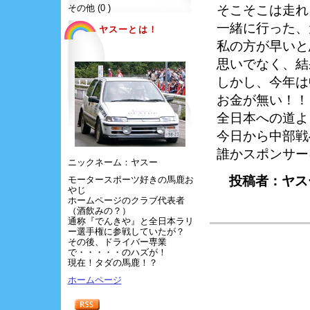
その他 (0 )
そこそこは走れ
一緒に行った、
ヤスーとは！
私の方が早いと
思いでなく、結
しかし、今年は
お金が無い！！
全日本への道よ
今日から中部戦
誰かスポンサー
ニックネーム：ヤスー
投稿者：ヤス
モータースポーツ好きの馬鹿お
やじ
ホームページのクラブ代表者
（酒飲みの？）
通称『でんきや』と全日本ラリ
ー選手権に参戦していたが？
その後、ドライバー専業
で・・・・・のハズが！
現在！タダの馬鹿！？
ホームページ