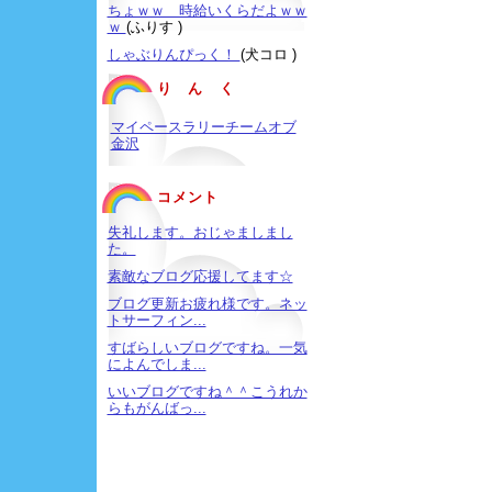
ちょｗｗ 時給いくらだよｗｗ
ｗ
(ふりす )
しゃぶりんぴっく！
(犬コロ )
り ん く
マイペースラリーチームオブ
金沢
コメント
失礼します。おじゃましまし
た。
素敵なブログ応援してます☆
ブログ更新お疲れ様です。ネッ
トサーフィン...
すばらしいブログですね。一気
によんでしま...
いいブログですね＾＾こうれか
らもがんばっ...