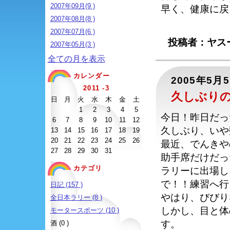
2007年09月(9 )
早く、健康に戻
2007年08月(8 )
2007年07月(6 )
投稿者：ヤスー
2007年05月(3 )
全ての月を表示
カレンダー
2005年5月
2011 -3
久しぶり
日
月
火
水
木
金
土
1
2
3
4
5
今日！昨日だっ
6
7
8
9
10
11
12
久しぶり、いや
13
14
15
16
17
18
19
20
21
22
23
24
25
26
最近、でんきや
27
28
29
30
31
助手席だけだっ
カテゴリ
ラリーに出場し
で！！練習へ行
日記 (157 )
やはり、びびり
全日本ラリー (8 )
しかし、目と体
モータースポーツ (10 )
す。
酒 (0 )