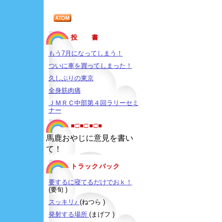
投 書
もう7月になってしまう！
ついに車を買ってしまった！
久しぶりの東京
全身筋肉痛
ＪＭＲＣ中部第４回ラリーセミ
ナー
■□■□■□■
馬鹿おやじに意見を書い
て！
トラックバック
要するに寝てるだけでおｋ！
(要旬 )
スッキリ♪
(ねつら )
発射する場所
(まげフ )