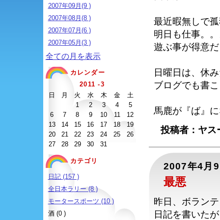
2007年09月(9 )
2007年08月(8 )
最近暇無しで孤
2007年07月(6 )
明日も仕事。。
2007年05月(3 )
遊ぶ事が得意だ
全ての月を表示
日曜日は、休み
カレンダー
ブログでも書こ
2011 -3
日
月
火
水
木
金
土
1
2
3
4
5
馬鹿が『ば』に
6
7
8
9
10
11
12
13
14
15
16
17
18
19
投稿者：ヤスー
20
21
22
23
24
25
26
27
28
29
30
31
カテゴリ
2007年4月
日記 (157 )
最悪
全日本ラリー (8 )
昨日、ボランテ
モータースポーツ (10 )
日記を書いたが
酒 (0 )