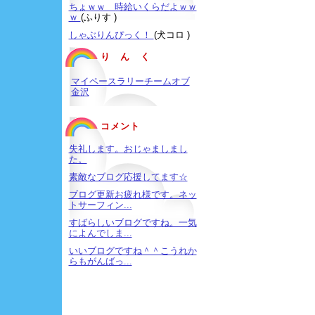
ちょｗｗ 時給いくらだよｗｗ
ｗ
(ふりす )
しゃぶりんぴっく！
(犬コロ )
り ん く
マイペースラリーチームオブ
金沢
コメント
失礼します。おじゃましまし
た。
素敵なブログ応援してます☆
ブログ更新お疲れ様です。ネッ
トサーフィン...
すばらしいブログですね。一気
によんでしま...
いいブログですね＾＾こうれか
らもがんばっ...