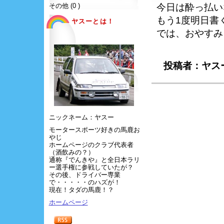
その他 (0 )
今日は酔っ払い
もう1度明日書
ヤスーとは！
では、おやすみ
投稿者：ヤスー
ニックネーム：ヤスー
モータースポーツ好きの馬鹿お
やじ
ホームページのクラブ代表者
（酒飲みの？）
通称『でんきや』と全日本ラリ
ー選手権に参戦していたが？
その後、ドライバー専業
で・・・・・のハズが！
現在！タダの馬鹿！？
ホームページ