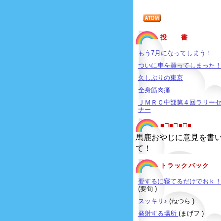
投 書
もう7月になってしまう！
ついに車を買ってしまった
久しぶりの東京
全身筋肉痛
ＪＭＲＣ中部第４回ラリー
ナー
■□■□■□■
馬鹿おやじに意見を書
て！
トラックバック
要するに寝てるだけでおｋ
(要旬 )
スッキリ♪
(ねつら )
発射する場所
(まげフ )