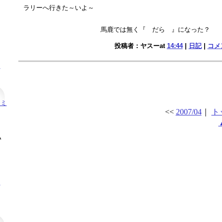
ラリーへ行きた～いよ～
馬鹿では無く『 だら 』になった？
投稿者：ヤスーat
14:44
|
日記
|
コメン
！
セミ
<<
2007/04
｜
ト
い
！