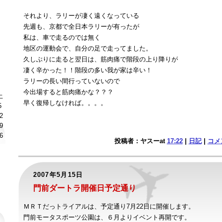
それより、ラリーが凄く遠くなっている
先週も、京都で全日本ラリーが有ったが
私は、車で走るのでは無く
地区の運動会で、自分の足で走ってました。
久しぶりに走ると翌日は、筋肉痛で階段の上り降りが
凄く辛かった！！階段の多い我が家は辛い！
ラリーの長い間行っていないので
今出場すると筋肉痛かな？？？
土
早く復帰しなければ。。。。
5
2
9
6
投稿者：ヤスーat
17:22
|
日記
|
コメン
2007年5月15日
門前ダートラ開催日予定通り
ＭＲＴだっトライアルは、予定通り7月22日に開催します。
門前モータスポーツ公園は、６月よりイベント再開です。