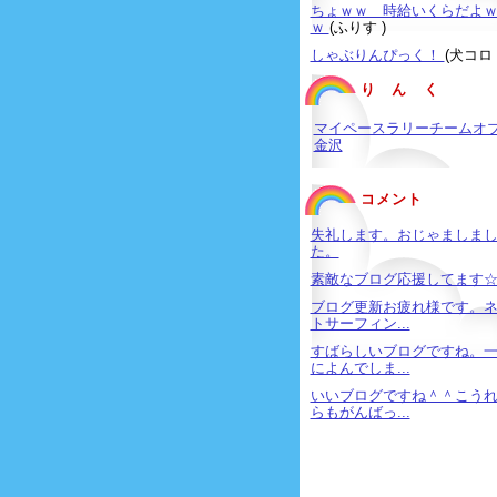
ちょｗｗ 時給いくらだよ
ｗ
(ふりす )
しゃぶりんぴっく！
(犬コロ 
り ん く
マイペースラリーチームオ
金沢
コメント
失礼します。おじゃましま
た。
素敵なブログ応援してます
ブログ更新お疲れ様です。
トサーフィン...
すばらしいブログですね。
によんでしま...
いいブログですね＾＾こう
らもがんばっ...