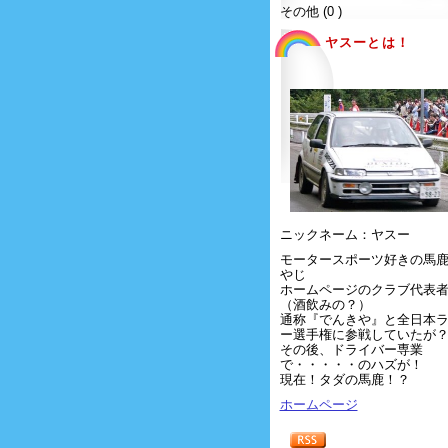
その他 (0 )
ヤスーとは！
ニックネーム：ヤスー
モータースポーツ好きの馬
やじ
ホームページのクラブ代表
（酒飲みの？）
通称『でんきや』と全日本
ー選手権に参戦していたが
その後、ドライバー専業
で・・・・・のハズが！
現在！タダの馬鹿！？
ホームページ