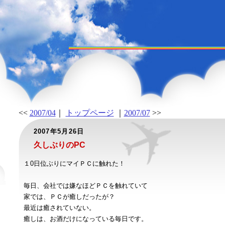
<<
2007/04
｜
トップページ
｜
2007/07
>>
2007年5月26日
久しぶりのPC
１0日位ぶりにマイＰＣに触れた！
毎日、会社では嫌なほどＰＣを触れていて
家では、ＰＣが癒しだったが？
最近は癒されていない。
癒しは、お酒だけになっている毎日です。