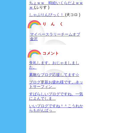
ちょｗｗ 時給いくらだよｗｗ
ｗ
(ふりす )
しゃぶりんぴっく！
(犬コロ )
り ん く
マイペースラリーチームオブ
金沢
コメント
失礼します。おじゃましまし
た。
素敵なブログ応援してます☆
ブログ更新お疲れ様です。ネッ
トサーフィン...
すばらしいブログですね。一気
によんでしま...
いいブログですね＾＾こうれか
らもがんばっ...