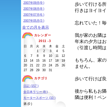
2007年09月(9 )
歩いて行ける所
2007年08月(8 )
行きはヨイヨイ
2007年07月(6 )
2007年05月(3 )
忘れていた！毎
全ての月を表示
我が家のお隣は
カレンダー
年末の夕方はお
2011 -3
日
月
火
水
木
金
土
（引渡し時間は
1
2
3
4
5
6
7
8
9
10
11
12
もちろん、家の
13
14
15
16
17
18
19
20
21
22
23
24
25
26
ません。
27
28
29
30
31
歩いて行けば良
カテゴリ
日記 (157 )
後から私もお隣
全日本ラリー (8 )
隣は便利！ベン
モータースポーツ (10 )
酒 (0 )