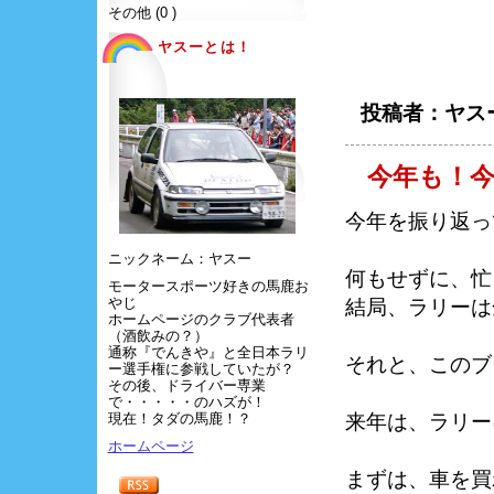
その他 (0 )
ヤスーとは！
投稿者：ヤスー
今年も！
今年を振り返っ
ニックネーム：ヤスー
何もせずに、忙
モータースポーツ好きの馬鹿お
やじ
結局、ラリーは
ホームページのクラブ代表者
（酒飲みの？）
通称『でんきや』と全日本ラリ
それと、このブ
ー選手権に参戦していたが？
その後、ドライバー専業
で・・・・・のハズが！
現在！タダの馬鹿！？
来年は、ラリー
ホームページ
まずは、車を買