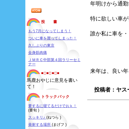
年明けから通勤
特に欲しい車が
投 書
もう7月になってしまう！
誰か私に車を・
ついに車を買ってしまった！
久しぶりの東京
全身筋肉痛
ＪＭＲＣ中部第４回ラリーセミ
ナー
来年は、良い年
■□■□■□■
馬鹿おやじに意見を書い
て！
投稿者：ヤスー
トラックバック
要するに寝てるだけでおｋ！
(要旬 )
スッキリ♪
(ねつら )
発射する場所
(まげフ )