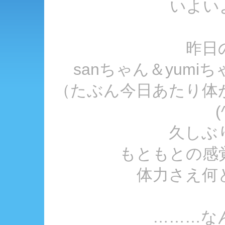
いよい
昨日
sanちゃん＆yum
（たぶん今日あたり体
(
久しぶ
もともとの感
体力さえ何
………な