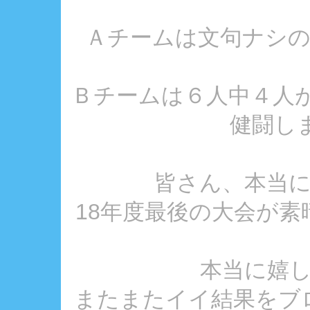
Ａチームは文句ナシの
Ｂチームは６人中４人が
健闘しま
皆さん、本当
18年度最後の大会が
本当に嬉
またまたイイ結果をブ