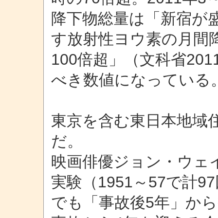
降下物総量は「新宿が
す放射性ヨウ素の月間
100倍超」（文科省201
べき数値になっている
東京を含む東日本地域
だ。
映画俳優ジョン・ウェ
実験（1951～57で計
でも「事故後5年」か