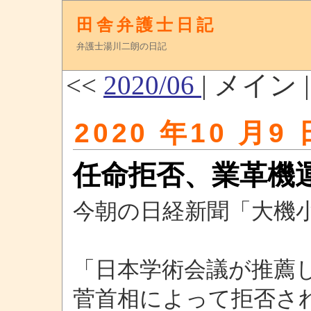
田舎弁護士日記
弁護士湯川二朗の日記
<<
2020/06
| メイン 
2020 年10 月9 
任命拒否、業革機
今朝の日経新聞「大機
「日本学術会議が推薦
菅首相によって拒否さ