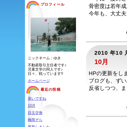
プロフィール
骨密度は若年成
今年も、大丈夫
2010 年10 
ニックネーム：ゆき
10月
不動産取引主任者です♪
児童文学の同人です♪
HPの更新をし
日々、戦っています!!
ブログも、ずい
ホームページ
反省しつつ、ま
最近の投稿
寒いですね
10月
目玉交換
梅雨ぞら
更新しました