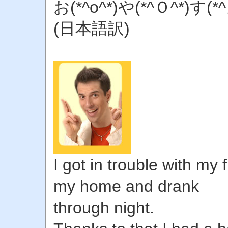
お(*^o^*)や(*^Ｏ^*)す
(日本語訳)
I got in trouble with my 
my home and drank
through night.