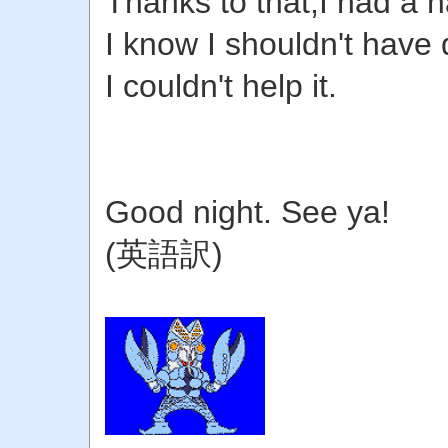
Thanks to that,I had a h
I know I shouldn't have 
I couldn't help it.
Good night. See ya!
(英語訳)