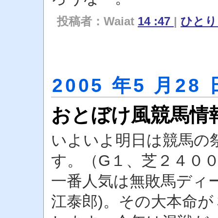
投稿者：Waiat
14 :47
|
ひと
2005 年5 月28 
おとぼけ風競馬情
いよいよ明日は競馬の
す。（G１、芝２４０
一番人気は無敗馬ディ
江泰郎)。その大本命