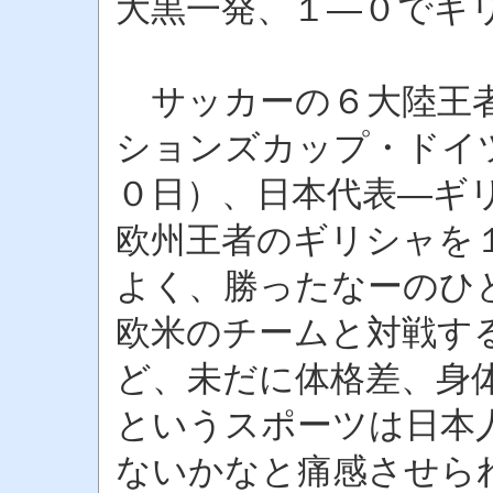
大黒一発、１―０でギ
サッカーの６大陸王者
ションズカップ・ドイ
０日）、日本代表―ギ
欧州王者のギリシャを
よく、勝ったなーのひ
欧米のチームと対戦す
ど、未だに体格差、身
というスポーツは日本
ないかなと痛感させら