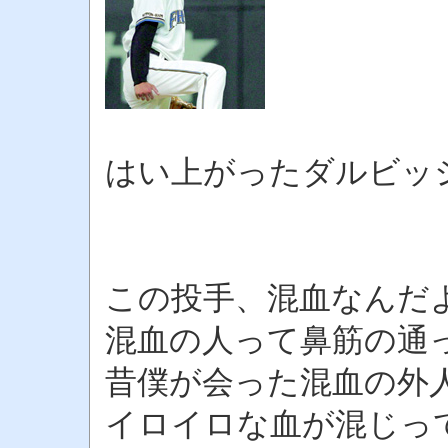
はい上がったダルビッ
この投手、混血なんだ
混血の人って鼻筋の通
昔僕が会った混血の外
イロイロな血が混じっ