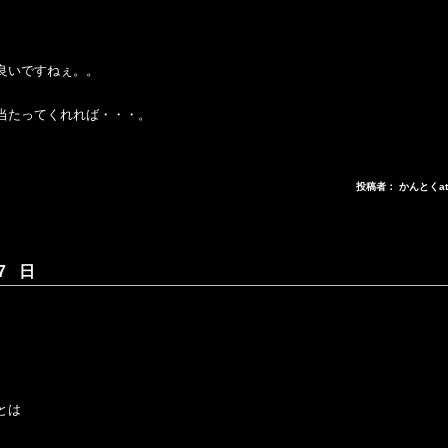
良いですねぇ。。
当たってくれれば・・・。
投稿者： かんとくa
7 日
とは