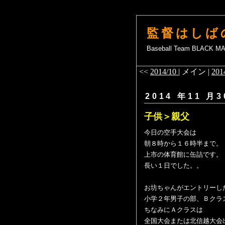
監督はしば
Baseball Team BLACK 
<<
2014/10
| メイン |
201
2014 年11 月3
子供＞親父
今日の空手大会は
朝８時から１６時半まで。
上市の体育館に缶詰です。
長い１日でした。。
お坊ちゃんがエントリーし
小学２年男子の部、Ｂクラ
ちなみにＡクラスは
全国大会または北信越大会