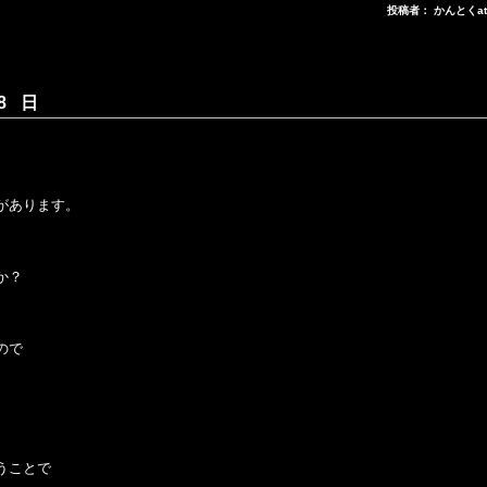
投稿者： かんとくa
8 日
があります。
か？
ので
うことで