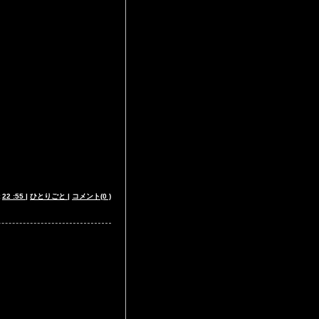
t
22 :55
|
ひとりごと
|
コメント(0 )