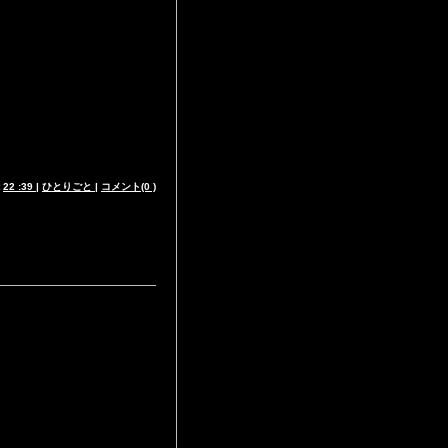
t
22 :39
|
ひとりごと
|
コメント(0 )