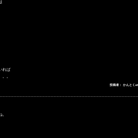
は
。
いれば
。。。
投稿者： かんとくa
ね。