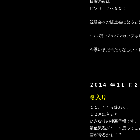
日曜の夜は
ピソリーノへＧＯ！
祝勝会＆お誕生会になると
ついでにジャパンカップも
今季いまだ当たりなし(>_<)
2014 年11 月2
冬入り
１１月ももう終わり。
１２月に入ると
いきなりの極寒予報です。
最低気温が１、２度ってこ
雪が降るかも！？