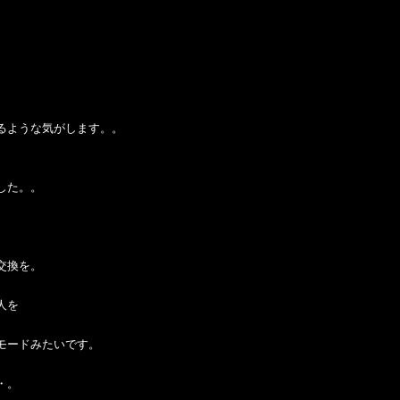
るような気がします。。
した。。
交換を。
人を
モードみたいです。
・。