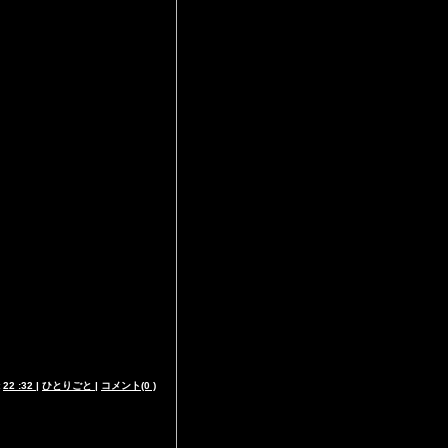
t
22 :32
|
ひとりごと
|
コメント(0 )