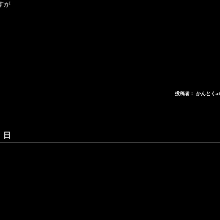
すが
投稿者： かんとくa
 日