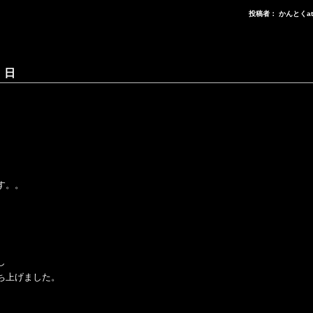
投稿者： かんとくa
 日
す。。
し
ち上げました。