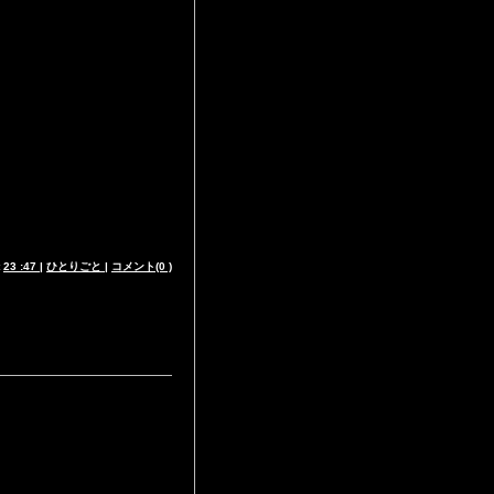
t
23 :47
|
ひとりごと
|
コメント(0 )