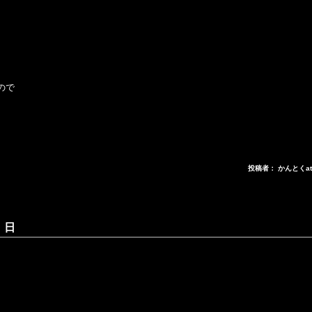
ので
。
投稿者： かんとくa
 日
。