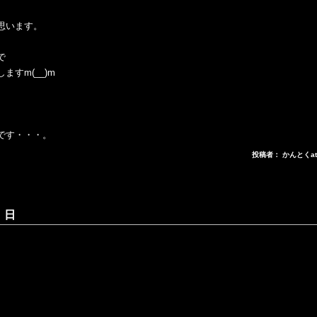
思います。
で
すm(__)m
です・・・。
投稿者： かんとくa
 日