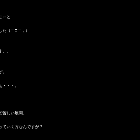
な～と
した（￣□￣；）
す。。
が。
ぁ・・・。
で苦しい展開。
っていく方なんですが？