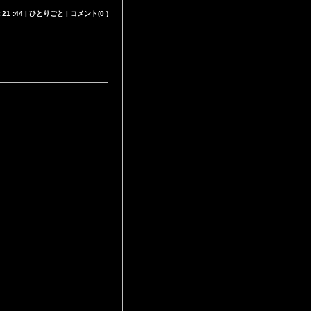
t
21 :44
|
ひとりごと
|
コメント(0 )