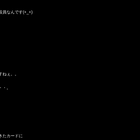
員なんです(+_+)
。
すねぇ。。
・・。
。
きたカードに