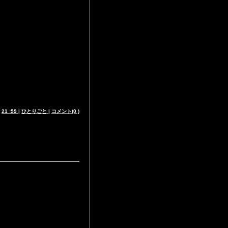
t
21 :59
|
ひとりごと
|
コメント(0 )