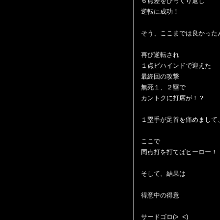
６点差をひっくり返し
逆転に成功！
そう、ここまでは良かった
再び逆転され
１点ビハインドで迎えた
最終回の攻撃
無死１、２塁で
カントクに打席が！？
１塁手が足首を痛めまして
ここで
同点打を打てばヒーロー！
そして、結果は
得意中の得意
サードゴロ(>_<)