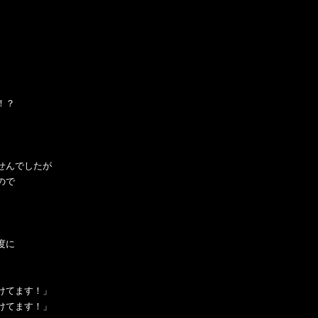
！？
せんでしたが
ので
度に
けてます！」
けてます！」