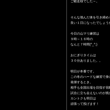
ご馳走様でした～。
そんな弛んだ体を引き締め
良い１日になったでしょう
今日の山マリ練習は
９時～１６時の
なんと７時間(^_^;)
おにぎりタイムは
３０分ありました。。
明日が本番です。
この冬のハードな練習で身
発揮するとき。
相手も全国出場を目指す宿
試合に立ち会えないのが残
カントクも明日は
頑張って投げます！