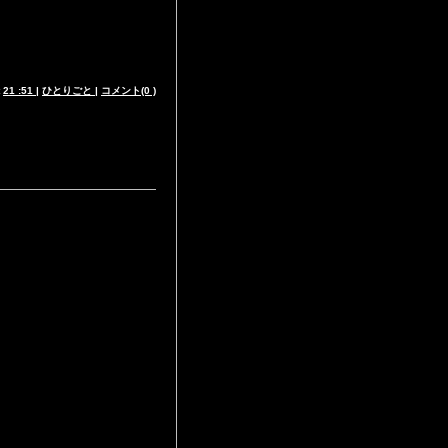
t
21 :51
|
ひとりごと
|
コメント(0 )