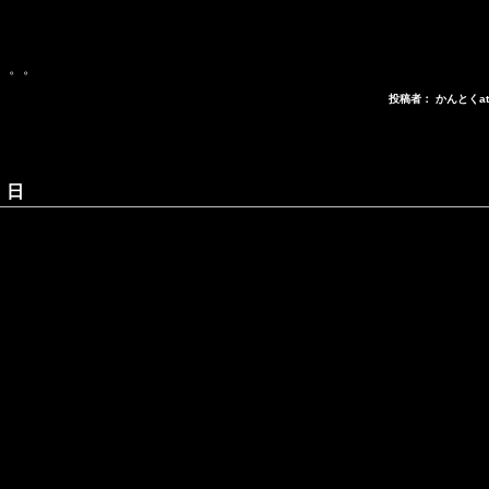
。。。
投稿者： かんとくa
 日