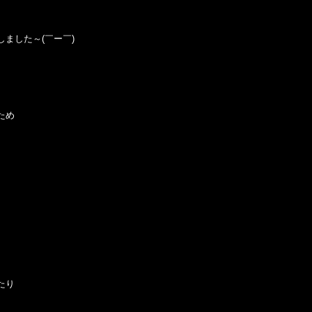
ました～(￣ー￣)
ため
たり
。