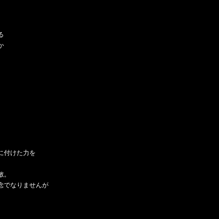
る
か
に付けた力を
敵。
念でなりませんが