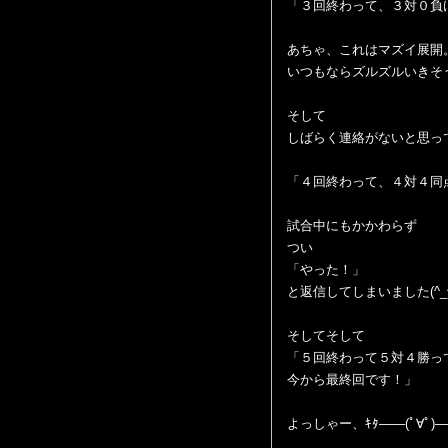
「３回終わって、３対０負
あちゃ、これはマズイ展開
いつもならズルズルいきそ
そして
しばらく連絡がないと思っ
「４回終わって、４対４同
試合中にもかかわらず
つい
「やった！」
と返信してしまいました(^_^
そしてそして
「５回終わって５対４勝っ
今から最終回です！」
よっしゃー、ｷﾀ――(ﾟ∀ﾟ)―