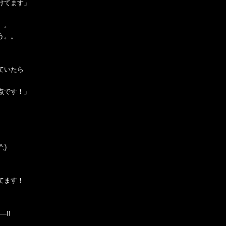
けてます」
。。
う。。
ていたら
点です！」
;)
てます！
―!!