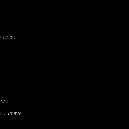
利したあと
_<)
たようですが