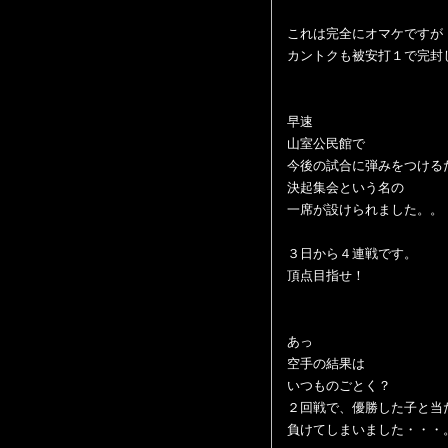
これは完全にオマケですが
カントクも被安打１で完封し
早速
山室公民館で
今後の試合に弾みをつける
決起集会という名の
一席が設けられました。。
３日から４連戦です。
頂点目指せ！
あっ
空手の結果は
いつものごとく？
２回戦で、優勝した子と当
負けてしまいました・・・