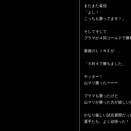
またまた返信
「よし！
こっちも勝ってます！」
そしてそして
ブラマが４回コールドで勝
最後のＬＩＮＥが、、
「５対４で勝ちました」
ヤッター！
山マリ勝ったーーー
ブラマも勝ったけど
山マリが勝った方が嬉しい(>
かなり厳しい試合展開だっ
選手たち、よく頑張った！