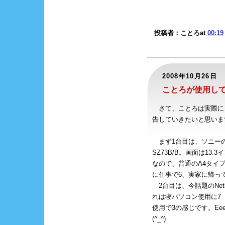
投稿者：ことろat
00:19
2008年10月26日
ことろが使用し
さて、ことろは実際に
告していきたいと思いま
まず1台目は、ソニーのV
SZ73B/B。画面は13.
なので、普通のA4タイ
に仕事で6、実家に帰っ
2台目は、今話題のNetbo
れは寝パソコン使用に7
使用で3の感じです。Ee
(^_^)