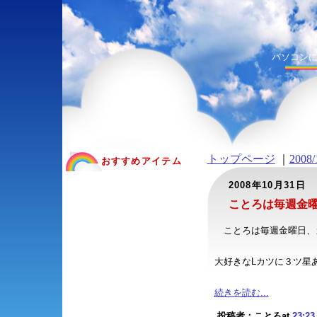
パソコン
トップページ
｜
2008/
おすすめアイテム
2008年10月31日
ことろは毎週金
ことろは毎週金曜日、
大好きなLカツに３ツ星あげ
続きを読む...
投稿者：ことろat
23:23