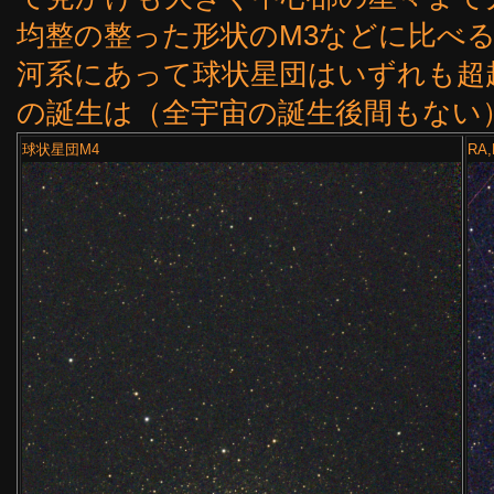
均整の整った形状のM3などに比べ
河系にあって球状星団はいずれも超
の誕生は（全宇宙の誕生後間もない）
球状星団M4
RA