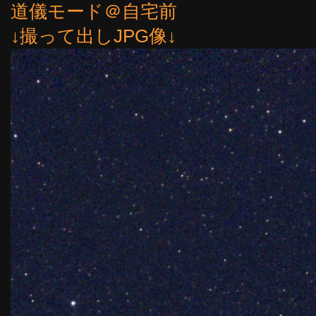
道儀モード＠自宅前
↓撮って出しJPG像↓