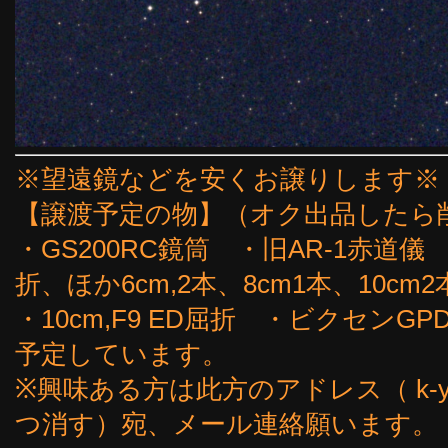
※望遠鏡などを安くお譲りします※
【譲渡予定の物】（オク出品したら
・GS200RC鏡筒 ・旧AR-1赤道儀
折、ほか6cm,2本、8cm1本、10cm2
・10cm,F9 ED屈折 ・ビクセン
予定しています。
※興味ある方は此方のアドレス（ k-yoshi
つ消す）宛、メール連絡願います。