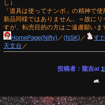
し）
「道具は使ってナンボ」の精神で使
新品同様ではありません。＝故にリ
すが、転売目的の方はご遠慮願いま
HomePage(Nifty)
／
(NSK)
／
す
天文台
／
投稿者：龍吉at
1