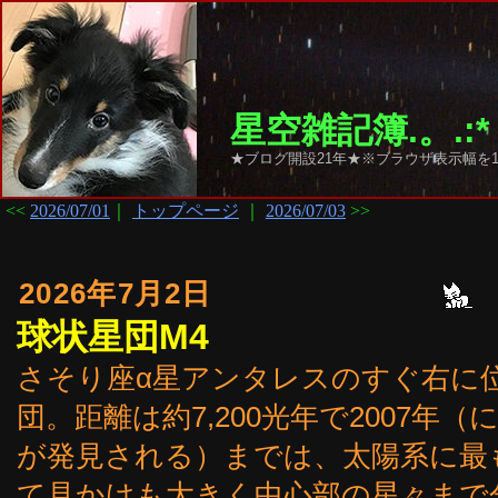
星空雑記簿.。.:*
★ブログ開設21年★※ブラウザ表示幅を1
<<
2026/07/01
｜
トップページ
｜
2026/07/03
>>
2026年7月2日
球状星団M4
さそり座α星アンタレスのすぐ右に位
団。距離は約7,200光年で2007年（に距
が発見される）までは、太陽系に最
て見かけも大きく中心部の星々まで