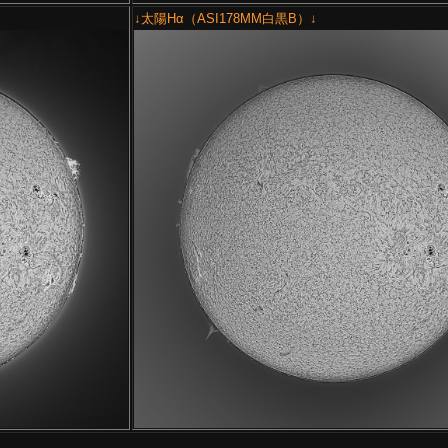
↓太陽Hα（ASI178MM白黒B）↓