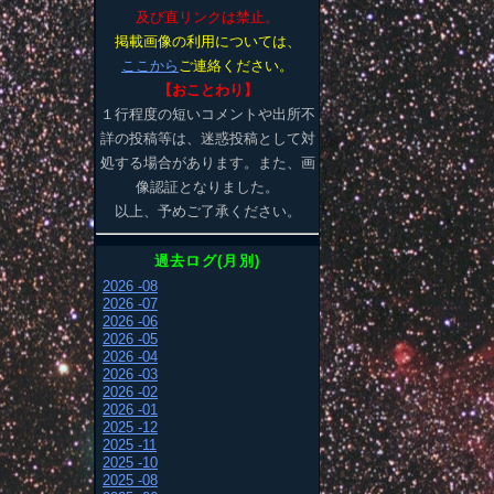
及び直リンクは禁止。
掲載画像の利用については、
ここから
ご連絡ください。
【おことわり】
１行程度の短いコメントや出所不
詳の投稿等は、迷惑投稿として対
処する場合があります。また、画
像認証となりました。
以上、予めご了承ください。
過去ログ(月別)
2026 -08
2026 -07
2026 -06
2026 -05
2026 -04
2026 -03
2026 -02
2026 -01
2025 -12
2025 -11
2025 -10
2025 -08