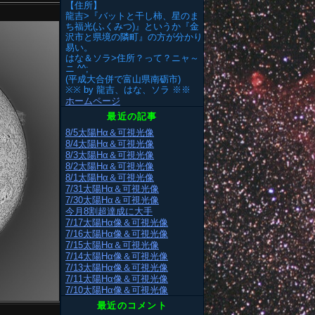
【住所】
龍吉>『バットと干し柿、星のま
ち福光(ふくみつ)』というか『金
沢市と県境の隣町』の方が分かり
易い。
はな＆ソラ>住所？って？ニャ～
ニ ^^;
(平成大合併で富山県南砺市)
※※ by 龍吉、はな、ソラ ※※
ホームページ
最近の記事
8/5太陽Hα＆可視光像
8/4太陽Hα＆可視光像
8/3太陽Hα＆可視光像
8/2太陽Hα＆可視光像
8/1太陽Hα＆可視光像
7/31太陽Hα＆可視光像
7/30太陽Hα＆可視光像
今月8割超達成に大手
7/17太陽Hα像＆可視光像
7/16太陽Hα像＆可視光像
7/15太陽Hα＆可視光像
7/14太陽Hα像＆可視光像
7/13太陽Hα像＆可視光像
7/11太陽Hα像＆可視光像
7/10太陽Hα像＆可視光像
最近のコメント