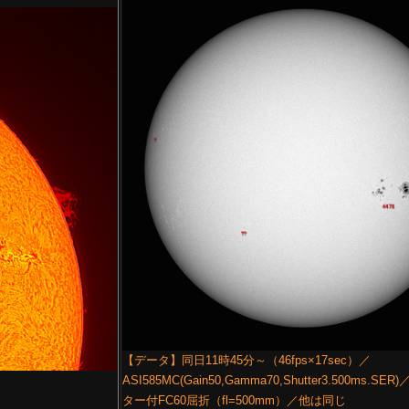
【データ】同日11時45分～（46fps×17sec）／
ASI585MC(Gain50,Gamma70,Shutter3.500ms.S
ター付FC60屈折（fl=500mm）／他は同じ