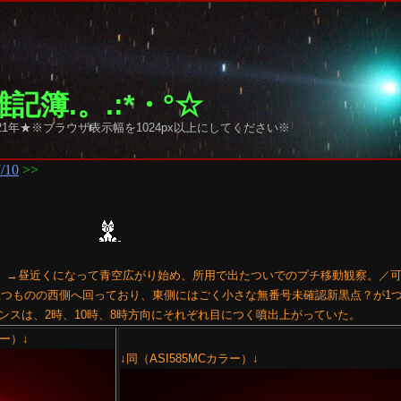
記簿.。.:*・°☆
1年★※ブラウザ表示幅を1024px以上にしてください※
/10
>>
不能。→昼近くになって青空広がり始め、所用で出たついでのプチ移動観察。／
4479群が目立つものの西側へ回っており、東側にはごく小さな無番号未確認新黒点？が1
ンスは、2時、10時、8時方向にそれぞれ目につく噴出上がっていた。
ー）↓
↓同（ASI585MCカラー）↓