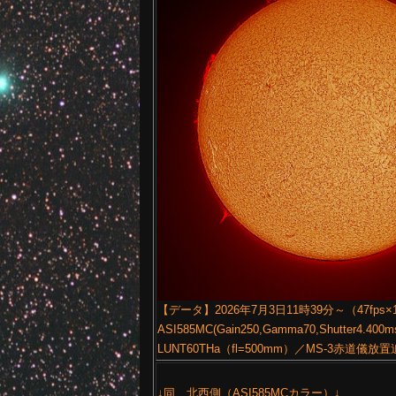
【データ】2026年7月3日11時39分～（47fps×
ASI585MC(Gain250,Gamma70,Shutter4.400
LUNT60THa（fl=500mm）／MS-3赤道儀
↓同、北西側（ASI585MCカラー）↓