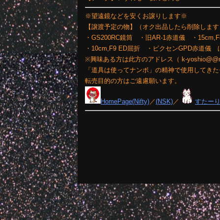
※望遠鏡などを安くお譲りします※
【譲渡予定の物】（オク出品したら削除します
・GS200RC鏡筒 ・旧AR-1赤道儀 ・15cm,
・10cm,F9 ED屈折 ・ビクセンGPD赤道
※興味ある方は此方のアドレス（ k-yoshio@
「道具は使ってナンボ」の精神で使用してきた
転売目的の方はご遠慮願います。
HomePage(Nifty)
／
(NSK)
／
すたー