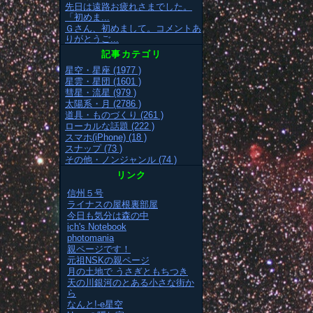
先日は遠路お疲れさまでした。
「初めま...
Ｇさん、初めまして。コメントあ
りがとうご...
記事カテゴリ
星空・星座 (1977 )
星雲・星団 (1601 )
彗星・流星 (979 )
太陽系・月 (2786 )
道具・ものづくり (261 )
ローカルな話題 (222 )
スマホ(iPhone) (18 )
スナップ (73 )
その他・ノンジャンル (74 )
リンク
信州５号
ライナスの屋根裏部屋
今日も気分は森の中
ich's Notebook
photomania
親ページです！
元祖NSKの親ページ
月の土地で うさぎともちつき
天の川銀河のとある小さな街か
ら
なんと!-e星空