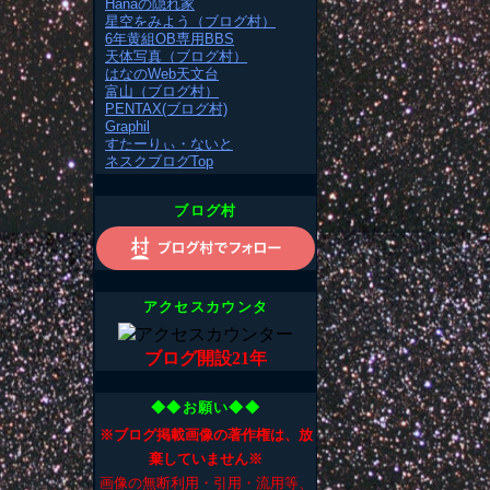
Hanaの隠れ家
星空をみよう（ブログ村）
6年黄組OB専用BBS
天体写真（ブログ村）
はなのWeb天文台
富山（ブログ村）
PENTAX(ブログ村)
Graphil
すたーりぃ・ないと
ネスクブログTop
ブログ村
アクセスカウンタ
ブログ開設21年
◆◆お願い◆◆
※ブログ掲載画像の著作権は、放
棄していません※
画像の無断利用・引用・流用等、