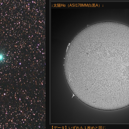
↓太陽Hα（ASI178MM白黒A）↓
【データ】いずれも１枚めと同じ