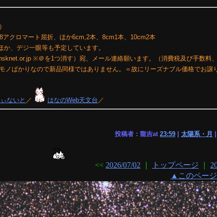
）
F8アクロマート屈折、ほか6cm,2本、8cm1本、10cm2本
儀 ほか、デジ一眼等も予定しています。
@nsknet.or.jp ※＠を1つ消す）宛、メール連絡願います。（消費税及び手数
モノばかりなので新品同様ではありません。＝故にリーズナブル価格でお譲
りぃないと
／
はなのWeb天文台
／
投稿者：龍吉at
23:59
|
太陽系・月
<<
2026/07/02
｜
トップページ
｜
2
▲このページ