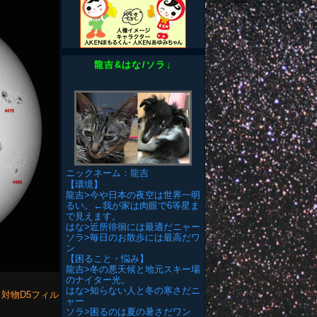
龍吉&はな/ソラ↓
ニックネーム：龍吉
【環境】
龍吉>今や日本の夜空は世界一明
るい。←我が家は肉眼で6等星ま
で見えます。
はな>近所徘徊には最適だニャー
ソラ>毎日のお散歩には最高だワ
ン
【困ること・悩み】
龍吉>冬の悪天候と地元スキー場
のナイター光。
はな>知らない人と冬の寒さだニ
ER)／対物D5フィル
ャー
ソラ>困るのは夏の暑さだワン