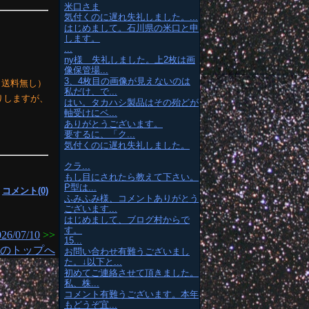
米口さま
気付くのに遅れ失礼しました。...
はじめまして。石川県の米口と申
します。
...
ny様 失礼しました。上2枚は画
像保管場...
3、4枚目の画像が見えないのは
料、送料無し）
私だけ、で...
りしますが、
はい。タカハシ製品はその殆どが
軸受けにベ...
ありがとうございます。
要するに、「ク...
気付くのに遅れ失礼しました。
クラ...
もし目にされたら教えて下さい。
P型は...
|
コメント(0)
ふみふみ様、コメントありがとう
ございます...
はじめまして、ブログ村からで
す。
026/07/10
>>
15...
のトップへ
お問い合わせ有難うございまし
た。↓以下と...
初めてご連絡させて頂きました。
私、株...
コメント有難うございます。本年
もどうぞ宜...