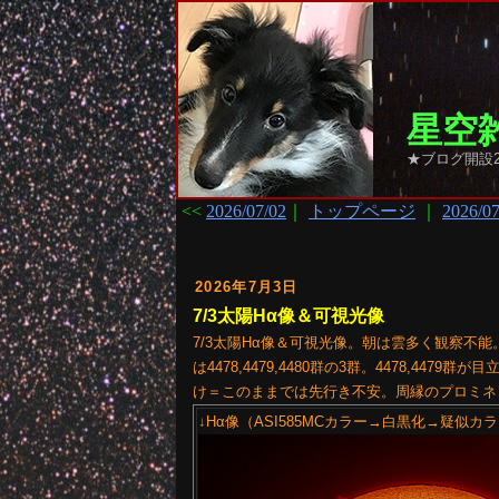
星空雑
★ブログ開設2
<<
2026/07/02
｜
トップページ
｜
2026/07
2026年7月3日
7/3太陽Hα像＆可視光像
7/3太陽Hα像＆可視光像。朝は雲多く観察
は4478,4479,4480群の3群。4478,
け＝このままでは先行き不安。周縁のプロミネ
↓Hα像（ASI585MCカラー→白黒化→疑似カラ