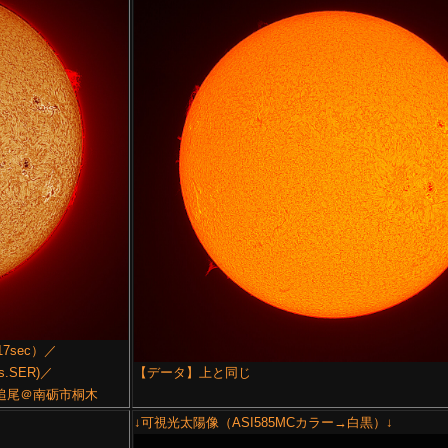
17sec）／
ms.SER)／
【データ】上と同じ
放置追尾＠南砺市桐木
↓可視光太陽像（ASI585MCカラー→白黒）↓