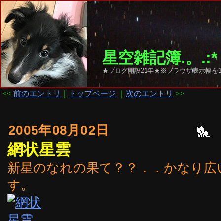
星空雑記簿.。.:*
★ブログ開設21年★※ブラウザ表示幅を1
<<
前のエントリ
｜
トップページ
｜
次のエントリ
>>
2005年08月02日
網状星雲
新星のなれの果て？？．．かなり広
す。