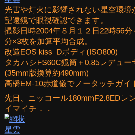
光害や灯火に影響されない星空環境が
望遠鏡で眼視確認できます。
撮影日時2004年８月１２日22時56分
分×3枚を加算平均合成。
改造EOS kiss_Dボディ(ISO800)
タカハシFS60C鏡筒＋0.85レデューサ
(35mm版換算約490mm)
高橋EM-10赤道儀でノータッチガイ
先日、ニッコール180mmF2.8E
イマイチ．．