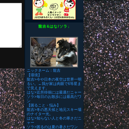
龍吉&はな/ソラ↓
ニックネーム：龍吉
【環境】
龍吉>今や日本の夜空は世界一明
るい。←我が家は肉眼で6等星ま
で見えます。
はな>近所徘徊には最適だニャー
ソラ>毎日のお散歩には最高だワ
ン
【困ること・悩み】
龍吉>冬の悪天候と地元スキー場
のナイター光。
はな>知らない人と冬の寒さだニ
ャー
ソラ>困るのは夏の暑さだワン