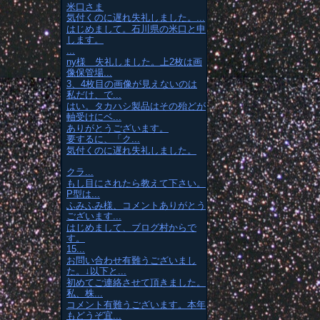
米口さま
気付くのに遅れ失礼しました。...
はじめまして。石川県の米口と申
します。
...
ny様 失礼しました。上2枚は画
像保管場...
3、4枚目の画像が見えないのは
私だけ、で...
はい。タカハシ製品はその殆どが
軸受けにベ...
ありがとうございます。
要するに、「ク...
気付くのに遅れ失礼しました。
クラ...
もし目にされたら教えて下さい。
P型は...
ふみふみ様、コメントありがとう
ございます...
はじめまして、ブログ村からで
す。
15...
お問い合わせ有難うございまし
た。↓以下と...
初めてご連絡させて頂きました。
私、株...
コメント有難うございます。本年
もどうぞ宜...