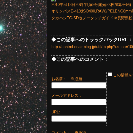
2010年5月3日20時半頃(8分露光×2枚加算平均)
オリンパスE-410(ISO400,RAW)/PELENG8mmF
タカハシTG-SD改ノータッチガイド＠長野県
◆この記事へのトラックバックURL：
http://control.onair-blog.jp/util/tb.php?us_no
◆この記事へのコメント：
この情報を
お名前：
※必須
メールアドレス：
URL:
コメント： ※必須