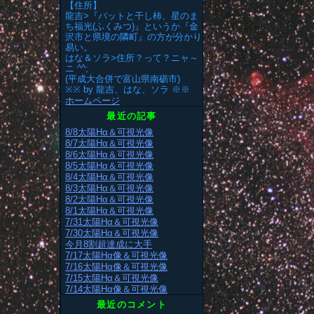
【住所】
龍吉>『バットと干し柿、星のま
ち福光(ふくみつ)』というか『金
沢市と県境の隣町』の方が分かり
易い。
はな＆ソラ>住所？って？ニャ～
ニ ^^;
(平成大合併で富山県南砺市)
※※ by 龍吉、はな、ソラ ※※
ホームページ
最近の記事
8/8太陽Hα＆可視光像
8/7太陽Hα＆可視光像
8/6太陽Hα＆可視光像
8/5太陽Hα＆可視光像
8/4太陽Hα＆可視光像
8/3太陽Hα＆可視光像
8/2太陽Hα＆可視光像
8/1太陽Hα＆可視光像
7/31太陽Hα＆可視光像
7/30太陽Hα＆可視光像
今月8割超達成に大手
7/17太陽Hα像＆可視光像
7/16太陽Hα像＆可視光像
7/15太陽Hα＆可視光像
7/14太陽Hα像＆可視光像
最近のコメント