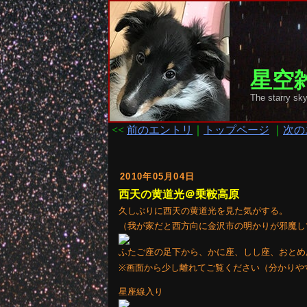
星空雑
The starr
<<
前のエントリ
｜
トップページ
｜
次の
2010年05月04日
西天の黄道光＠乗鞍高原
久しぶりに西天の黄道光を見た気がする。
（我が家だと西方向に金沢市の明かりが邪魔し
ふたご座の足下から、かに座、しし座、おとめ
※画面から少し離れてご覧ください（分かりや
星座線入り