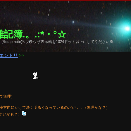
記簿.。.:*・°☆
y sky (Scrap note)※ブラウザ表示幅を1024ドット以上にしてください※
エントリ
>>
て無理）
座方向にかけて淡く明るくなっているのだが．．（無理かな？）
すいかも？）