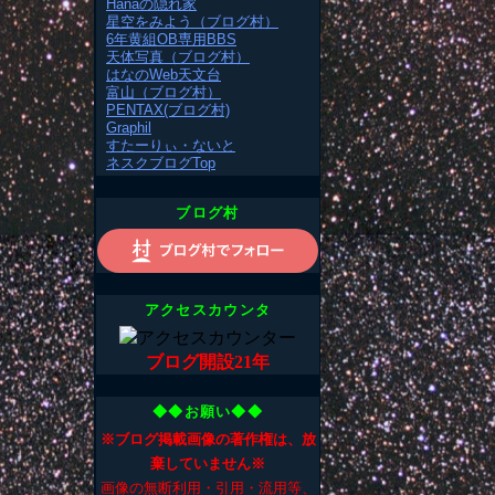
Hanaの隠れ家
星空をみよう（ブログ村）
6年黄組OB専用BBS
天体写真（ブログ村）
はなのWeb天文台
富山（ブログ村）
PENTAX(ブログ村)
Graphil
すたーりぃ・ないと
ネスクブログTop
ブログ村
アクセスカウンタ
ブログ開設21年
◆◆お願い◆◆
※ブログ掲載画像の著作権は、放
棄していません※
画像の無断利用・引用・流用等、