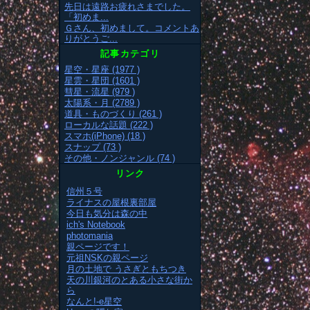
先日は遠路お疲れさまでした。
「初めま...
Ｇさん、初めまして。コメントあ
りがとうご...
記事カテゴリ
星空・星座 (1977 )
星雲・星団 (1601 )
彗星・流星 (979 )
太陽系・月 (2789 )
道具・ものづくり (261 )
ローカルな話題 (222 )
スマホ(iPhone) (18 )
スナップ (73 )
その他・ノンジャンル (74 )
リンク
信州５号
ライナスの屋根裏部屋
今日も気分は森の中
ich's Notebook
photomania
親ページです！
元祖NSKの親ページ
月の土地で うさぎともちつき
天の川銀河のとある小さな街か
ら
なんと!-e星空