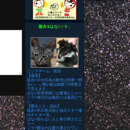
龍吉&はな/ソラ↓
ニックネーム：龍吉
【環境】
龍吉>今や日本の夜空は世界一明
るい。←我が家は肉眼で6等星ま
で見えます。
はな>近所徘徊には最適だニャー
ソラ>毎日のお散歩には最高だワ
ン
【困ること・悩み】
龍吉>冬の悪天候と地元スキー場
のナイター光。
はな>知らない人と冬の寒さだニ
ャー
ソラ>困るのは夏の暑さだワン