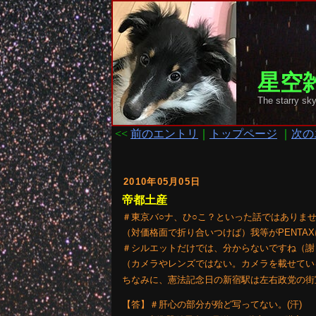
星空雑
The starry
<<
前のエントリ
｜
トップページ
｜
次の
2010年05月05日
帝都土産
＃東京バ○ナ、ひ○こ？といった話ではありま
（対価格面で折り合いつけば）我等がPENTA
＃シルエットだけでは、分からないですね（謝
（カメラやレンズではない。カメラを載せてい
ちなみに、憲法記念日の新宿駅は左右政党の街
【答】＃肝心の部分が殆ど写ってない。(汗)