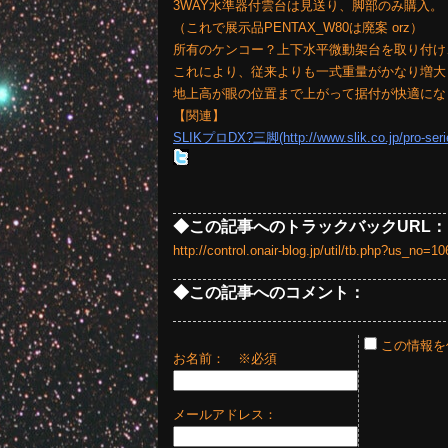
3WAY水準器付雲台は見送り、脚部のみ購入。
（これで展示品PENTAX_W80は廃案 orz）
所有のケンコー？上下水平微動架台を取り付け、
これにより、従来よりも一式重量がかなり増大
地上高が眼の位置まで上がって据付が快適にな
【関連】
SLIKプロDX?三脚(http://www.slik.co.jp/pro-seri
◆この記事へのトラックバックURL：
http://control.onair-blog.jp/util/tb.php?us_no
◆この記事へのコメント：
この情報を
お名前：
※必須
メールアドレス：