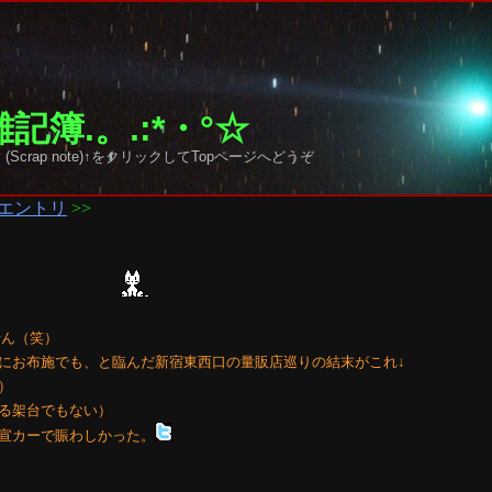
記簿.。.:*・°☆
 sky (Scrap note)↑をクリックしてTopページへどうぞ
エントリ
>>
せん（笑）
Xにお布施でも、と臨んだ新宿東西口の量販店巡りの結末がこれ↓
）
る架台でもない）
宣カーで賑わしかった。