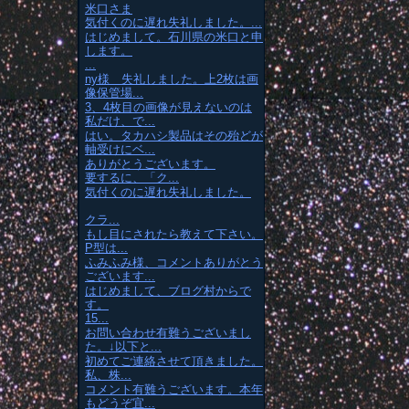
米口さま
気付くのに遅れ失礼しました。...
はじめまして。石川県の米口と申
します。
...
ny様 失礼しました。上2枚は画
像保管場...
3、4枚目の画像が見えないのは
私だけ、で...
はい。タカハシ製品はその殆どが
軸受けにベ...
ありがとうございます。
要するに、「ク...
気付くのに遅れ失礼しました。
クラ...
もし目にされたら教えて下さい。
P型は...
ふみふみ様、コメントありがとう
ございます...
はじめまして、ブログ村からで
す。
15...
お問い合わせ有難うございまし
た。↓以下と...
初めてご連絡させて頂きました。
私、株...
コメント有難うございます。本年
もどうぞ宜...