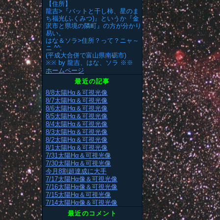
【住所】
龍吉>『バットと干し柿、星のま
ち福光(ふくみつ)』というか『金
沢市と県境の隣町』の方が分かり
易い。
はな＆ソラ>住所？って？ニャ～
ニ ^^;
(平成大合併で富山県南砺市)
※※ by 龍吉、はな、ソラ ※※
ホームページ
最近の記事
8/8太陽Hα＆可視光像
8/7太陽Hα＆可視光像
8/6太陽Hα＆可視光像
8/5太陽Hα＆可視光像
8/4太陽Hα＆可視光像
8/3太陽Hα＆可視光像
8/2太陽Hα＆可視光像
8/1太陽Hα＆可視光像
7/31太陽Hα＆可視光像
7/30太陽Hα＆可視光像
今月8割超達成に大手
7/17太陽Hα像＆可視光像
7/16太陽Hα像＆可視光像
7/15太陽Hα＆可視光像
7/14太陽Hα像＆可視光像
最近のコメント