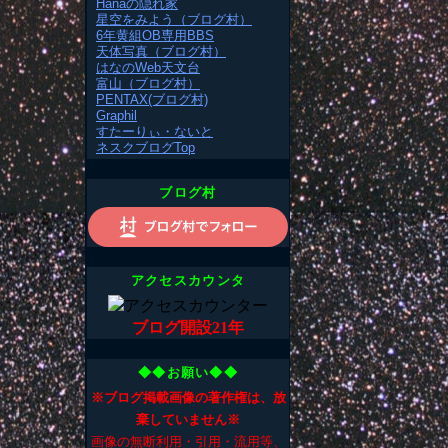
Hanaの隠れ家
星空をみよう（ブログ村）
6年黄組OB専用BBS
天体写真（ブログ村）
はなのWeb天文台
富山（ブログ村）
PENTAX(ブログ村)
Graphil
すたーりぃ・ないと
ネスクブログTop
ブログ村
アクセスカウンタ
ブログ開設21年
◆◆お願い◆◆
※ブログ掲載画像の著作権は、放
棄していません※
画像の無断利用・引用・流用等、