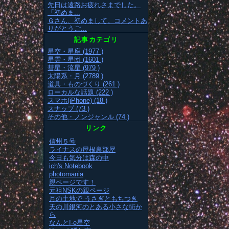
先日は遠路お疲れさまでした。
「初めま...
Ｇさん、初めまして。コメントあ
りがとうご...
記事カテゴリ
星空・星座 (1977 )
星雲・星団 (1601 )
彗星・流星 (979 )
太陽系・月 (2789 )
道具・ものづくり (261 )
ローカルな話題 (222 )
スマホ(iPhone) (18 )
スナップ (73 )
その他・ノンジャンル (74 )
リンク
信州５号
ライナスの屋根裏部屋
今日も気分は森の中
ich's Notebook
photomania
親ページです！
元祖NSKの親ページ
月の土地で うさぎともちつき
天の川銀河のとある小さな街か
ら
なんと!-e星空