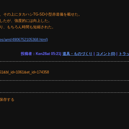
その上にタカハシTG-SD小型赤道儀を載せた。
したが、強度的には向上した。
り、もちろん時間も短縮された。
es/amt/4906752105368.html)
投稿者：Ken28at 05:21|
道具・ものづくり
|
コメント(0)
|
トラッ
=1061&bl_id=1061&et_id=174358
保存する