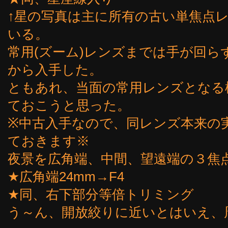
↑星の写真は主に所有の古い単焦点レ
いる。
常用(ズーム)レンズまでは手が回ら
から入手した。
ともあれ、当面の常用レンズとなる
ておこうと思った。
※中古入手なので、同レンズ本来の
ておきます※
夜景を広角端、中間、望遠端の３焦
★広角端24mm→F4
★同、右下部分等倍トリミング
う～ん、開放絞りに近いとはいえ、