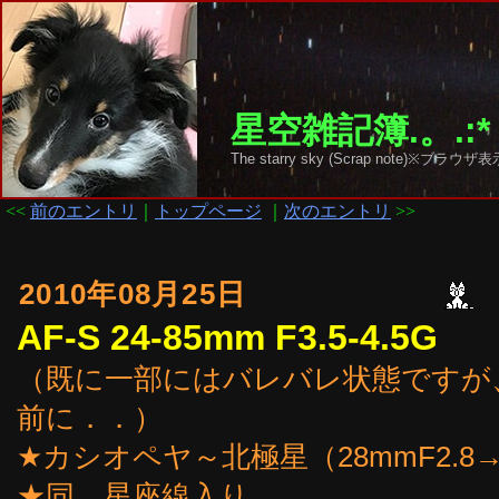
星空雑記簿.。.:*
The starry sky (Scrap note)
<<
前のエントリ
｜
トップページ
｜
次のエントリ
>>
2010年08月25日
AF-S 24-85mm F3.5-4.5G
（既に一部にはバレバレ状態ですが、
前に．．）
★カシオペヤ～北極星（28mmF2.8→
★同、星座線入り