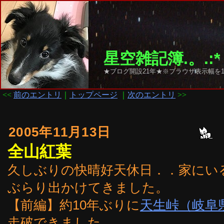
星空雑記簿.。.:*
★ブログ開設21年★※ブラウザ表示幅を1
<<
前のエントリ
｜
トップページ
｜
次のエントリ
>>
2005年11月13日
全山紅葉
久しぶりの快晴好天休日．．家にい
ぶらり出かけてきました。
【前編】約10年ぶりに
天生峠（岐阜
走破できました。