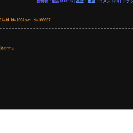
投稿者：龍吉at 06:37|
星空・星座
|
コメント(0)
|
トラッ
=1061&bl_id=1061&et_id=186667
保存する