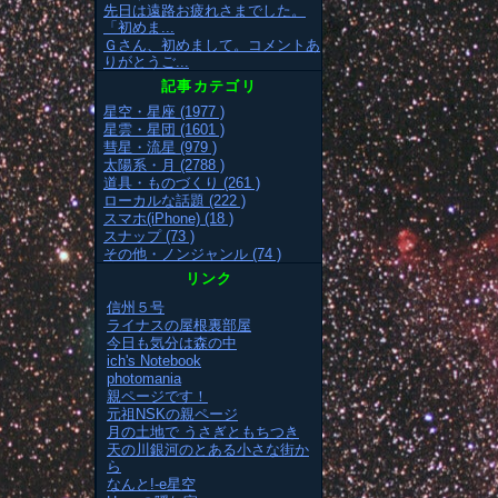
先日は遠路お疲れさまでした。
「初めま...
Ｇさん、初めまして。コメントあ
りがとうご...
記事カテゴリ
星空・星座 (1977 )
星雲・星団 (1601 )
彗星・流星 (979 )
太陽系・月 (2788 )
道具・ものづくり (261 )
ローカルな話題 (222 )
スマホ(iPhone) (18 )
スナップ (73 )
その他・ノンジャンル (74 )
リンク
信州５号
ライナスの屋根裏部屋
今日も気分は森の中
ich's Notebook
photomania
親ページです！
元祖NSKの親ページ
月の土地で うさぎともちつき
天の川銀河のとある小さな街か
ら
なんと!-e星空