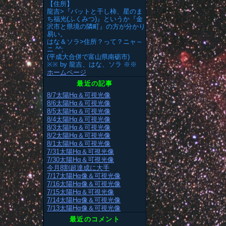
【住所】
龍吉>『バットと干し柿、星のま
ち福光(ふくみつ)』というか『金
沢市と県境の隣町』の方が分かり
易い。
はな＆ソラ>住所？って？ニャ～
ニ ^^;
(平成大合併で富山県南砺市)
※※ by 龍吉、はな、ソラ ※※
ホームページ
最近の記事
8/7太陽Hα＆可視光像
8/6太陽Hα＆可視光像
8/5太陽Hα＆可視光像
8/4太陽Hα＆可視光像
8/3太陽Hα＆可視光像
8/2太陽Hα＆可視光像
8/1太陽Hα＆可視光像
7/31太陽Hα＆可視光像
7/30太陽Hα＆可視光像
今月8割超達成に大手
7/17太陽Hα像＆可視光像
7/16太陽Hα像＆可視光像
7/15太陽Hα＆可視光像
7/14太陽Hα像＆可視光像
7/13太陽Hα像＆可視光像
最近のコメント