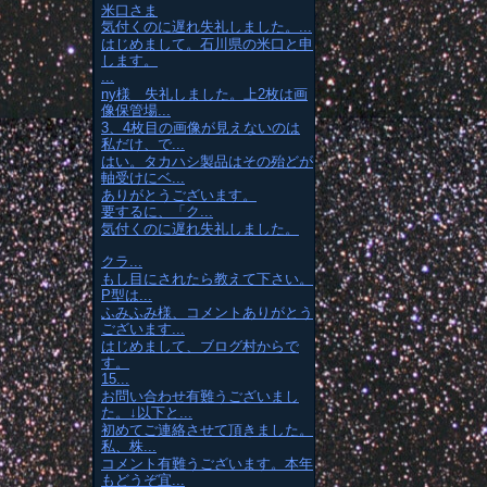
米口さま
気付くのに遅れ失礼しました。...
はじめまして。石川県の米口と申
します。
...
ny様 失礼しました。上2枚は画
像保管場...
3、4枚目の画像が見えないのは
私だけ、で...
はい。タカハシ製品はその殆どが
軸受けにベ...
ありがとうございます。
要するに、「ク...
気付くのに遅れ失礼しました。
クラ...
もし目にされたら教えて下さい。
P型は...
ふみふみ様、コメントありがとう
ございます...
はじめまして、ブログ村からで
す。
15...
お問い合わせ有難うございまし
た。↓以下と...
初めてご連絡させて頂きました。
私、株...
コメント有難うございます。本年
もどうぞ宜...