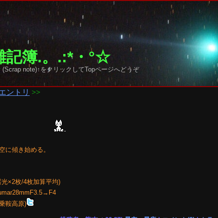
記簿.。.:*・°☆
 sky (Scrap note)↑をクリックしてTopページへどうぞ
エントリ
>>
空に傾き始める。
露光×2枚/4枚加算平均)
umar28mmF3.5→F4
乗鞍高原)