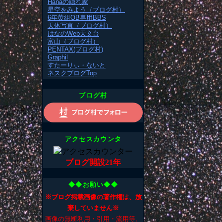
Hanaの隠れ家
星空をみよう（ブログ村）
6年黄組OB専用BBS
天体写真（ブログ村）
はなのWeb天文台
富山（ブログ村）
PENTAX(ブログ村)
Graphil
すたーりぃ・ないと
ネスクブログTop
ブログ村
アクセスカウンタ
ブログ開設21年
◆◆お願い◆◆
※ブログ掲載画像の著作権は、放
棄していません※
画像の無断利用・引用・流用等、