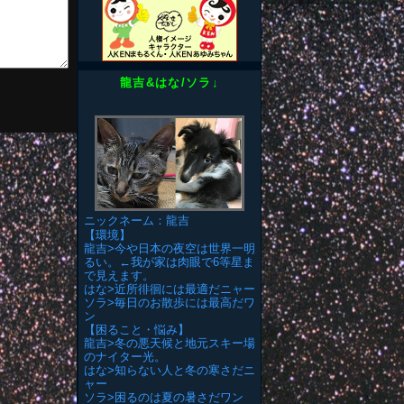
龍吉&はな/ソラ↓
ニックネーム：龍吉
【環境】
龍吉>今や日本の夜空は世界一明
るい。←我が家は肉眼で6等星ま
で見えます。
はな>近所徘徊には最適だニャー
ソラ>毎日のお散歩には最高だワ
ン
【困ること・悩み】
龍吉>冬の悪天候と地元スキー場
のナイター光。
はな>知らない人と冬の寒さだニ
ャー
ソラ>困るのは夏の暑さだワン