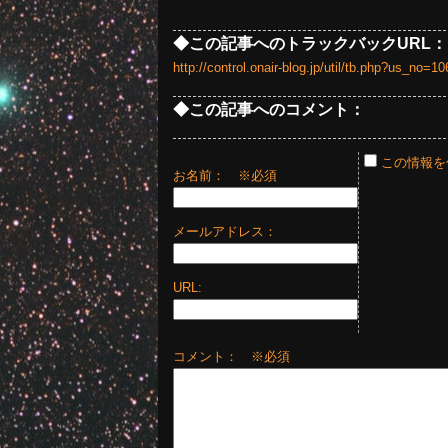
◆この記事へのトラックバックURL：
http://control.onair-blog.jp/util/tb.php?us_no
◆この記事へのコメント：
この情報を
お名前：
※必須
メールアドレス：
URL:
コメント： ※必須