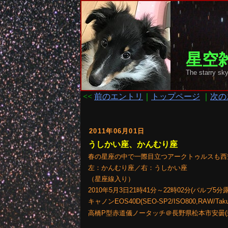
星空雑
The starry
<<
前のエントリ
｜
トップページ
｜
次の
2011年06月01日
うしかい座、かんむり座
春の星座の中で一際目立つアークトゥルスも西
左：かんむり座／右：うしかい座
（星座線入り）
2010年5月3日21時41分～22時02分(バルブ5分
キャノンEOS40D(SEO-SP2/ISO800,RAW/Tak
高橋P型赤道儀ノータッチ＠長野県松本市安曇(