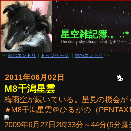
星空雑記簿.。.:*
The starry sky (Scrap note)↑を
<<
前のエントリ
｜
トップページ
｜
次のエントリ
>>
2011年06月02日
M8干潟星雲
梅雨空が続いている。星見の機会が
★M8干潟星雲＠ひるがの（PENTAX1
2009年6月27日2時33分～44分(5分露