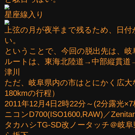
星座線入り
上弦の月が夜半まで残るため、日付
い。
ということで、今回の脱出先は、岐
ルートは、東海北陸道→中部縦貫道→高
津川
ただ、岐阜県内の市はとにかく広大
180kmの行程）
2011年12月4日2時22分～(2分露光×7
ニコンD700(ISO1600,RAW)／Zenitar
タカハシTG-SD改ノータッチ＠岐