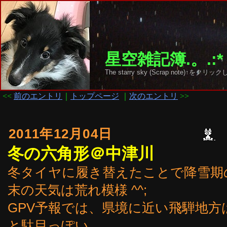
星空雑記簿.。.:*
The starry sky (Scrap note)↑を
<<
前のエントリ
｜
トップページ
｜
次のエントリ
>>
2011年12月04日
冬の六角形＠中津川
冬タイヤに履き替えたことで降雪期
末の天気は荒れ模様 ^^;
GPV予報では、県境に近い飛騨地
と駄目っぽい。