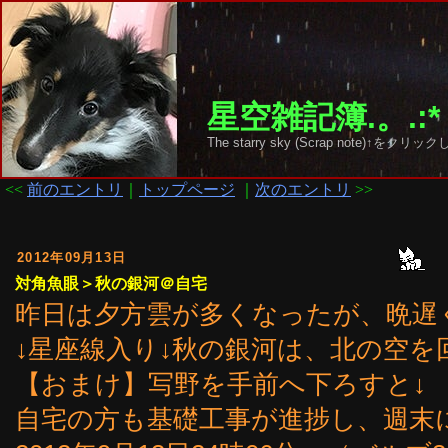
星空雑記簿.。.:*
The starry sky (Scrap note)↑を
<<
前のエントリ
｜
トップページ
｜
次のエントリ
>>
2012年09月13日
対角魚眼＞秋の銀河＠自宅
昨日は夕方雲が多くなったが、晩遅
↓星座線入り↓秋の銀河は、北の空を
【おまけ】写野を手前へ下ろすと↓
自宅の方も基礎工事が進捗し、週末