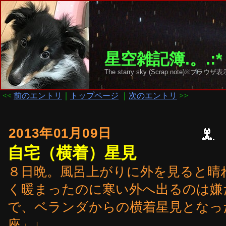
星空雑記簿.。.:*
The starry sky (Scrap note)
<<
前のエントリ
｜
トップページ
｜
次のエントリ
>>
2013年01月09日
自宅（横着）星見
８日晩。風呂上がりに外を見ると晴
く暖まったのに寒い外へ出るのは嫌
で、ベランダからの横着星見となっ
座」↓