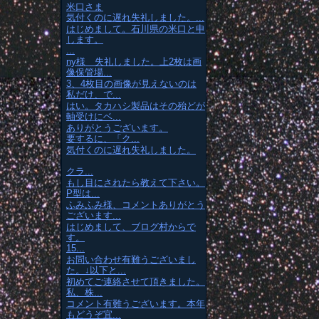
米口さま
気付くのに遅れ失礼しました。...
はじめまして。石川県の米口と申
します。
...
ny様 失礼しました。上2枚は画
像保管場...
3、4枚目の画像が見えないのは
私だけ、で...
はい。タカハシ製品はその殆どが
軸受けにベ...
ありがとうございます。
要するに、「ク...
気付くのに遅れ失礼しました。
クラ...
もし目にされたら教えて下さい。
P型は...
ふみふみ様、コメントありがとう
ございます...
はじめまして、ブログ村からで
す。
15...
お問い合わせ有難うございまし
た。↓以下と...
初めてご連絡させて頂きました。
私、株...
コメント有難うございます。本年
もどうぞ宜...