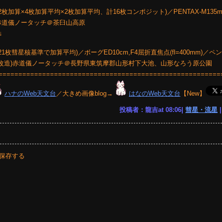
2枚加算×4枚加算平均×2枚加算平均、計16枚コンポジット)／PENTAX-M135mm
橋P型赤道儀ノータッチ＠茶臼山高原
↓
21枚彗星核基準で加算平均)／ボーグED10cm,F4屈折直焦点(fl=400mm)／ペン
SynScan改造)赤道儀ノータッチ＠長野県東筑摩郡山形村下大池、山形なろう原公園
========================================================
ハナのWeb天文台
／大きめ画像blog→
はなのWeb天文台
【New】
投稿者：龍吉at 08:06|
彗星・流星
保存する