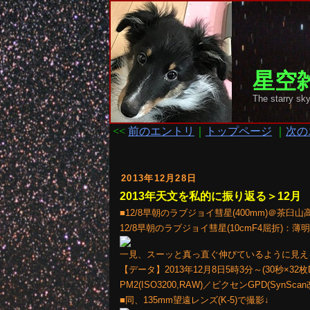
星空雑
The starr
<<
前のエントリ
｜
トップページ
｜
次の
2013年12月28日
2013年天文を私的に振り返る＞12月
■12/8早朝のラブジョイ彗星(400mm)＠茶臼山
12/8早朝のラブジョイ彗星(10cmF4屈折)
一見、スーッと真っ直ぐ伸びているように見え
【データ】2013年12月8日5時3分～(30秒×32枚
PM2(ISO3200,RAW)／ビクセンGPD(Sy
■同、135mm望遠レンズ(K-5)で撮影↓