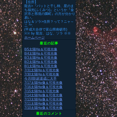
【住所】
龍吉>『バットと干し柿、星のま
ち福光(ふくみつ)』というか『金
沢市と県境の隣町』の方が分かり
易い。
はな＆ソラ>住所？って？ニャ～
ニ ^^;
(平成大合併で富山県南砺市)
※※ by 龍吉、はな、ソラ ※※
ホームページ
最近の記事
8/5太陽Hα＆可視光像
8/4太陽Hα＆可視光像
8/3太陽Hα＆可視光像
8/2太陽Hα＆可視光像
8/1太陽Hα＆可視光像
7/31太陽Hα＆可視光像
7/30太陽Hα＆可視光像
今月8割超達成に大手
7/17太陽Hα像＆可視光像
7/16太陽Hα像＆可視光像
7/15太陽Hα＆可視光像
7/14太陽Hα像＆可視光像
7/13太陽Hα像＆可視光像
7/11太陽Hα像＆可視光像
7/10太陽Hα像＆可視光像
最近のコメント