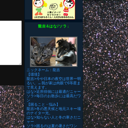
龍吉&はな/ソラ↓
ニックネーム：龍吉
【環境】
龍吉>今や日本の夜空は世界一明
るい。←我が家は肉眼で6等星ま
で見えます。
はな>近所徘徊には最適だニャー
ソラ>毎日のお散歩には最高だワ
ン
【困ること・悩み】
龍吉>冬の悪天候と地元スキー場
のナイター光。
はな>知らない人と冬の寒さだニ
ャー
ソラ>困るのは夏の暑さだワン