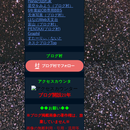
Hanaの隠れ家
星空をみよう（ブログ村）
6年黄組OB専用BBS
天体写真（ブログ村）
はなのWeb天文台
富山（ブログ村）
PENTAX(ブログ村)
Graphil
すたーりぃ・ないと
ネスクブログTop
ブログ村
アクセスカウンタ
ブログ開設21年
◆◆お願い◆◆
※ブログ掲載画像の著作権は、放
棄していません※
画像の無断利用・引用・流用等、