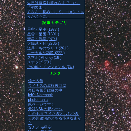
先日は遠路お疲れさまでした。
「初めま...
Ｇさん、初めまして。コメントあ
りがとうご...
記事カテゴリ
星空・星座 (1977 )
星雲・星団 (1601 )
彗星・流星 (979 )
太陽系・月 (2786 )
道具・ものづくり (261 )
ローカルな話題 (222 )
スマホ(iPhone) (18 )
スナップ (73 )
その他・ノンジャンル (74 )
リンク
信州５号
ライナスの屋根裏部屋
今日も気分は森の中
ich's Notebook
photomania
親ページです！
元祖NSKの親ページ
月の土地で うさぎともちつき
天の川銀河のとある小さな街か
ら
なんと!-e星空