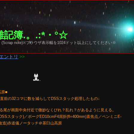
記簿.。.:*・°☆
y sky (Scrap note)※ブラウザ表示幅を1024ドット以上にしてください※
エントリ
>>
高原■
：薄明直前の32コマに数を減らしてDSSスタック処理したもの↓
る尾が画面中央付近で微妙なくびれ？乱れ？があるように見える。
DSSスタック)／ボーグED10cmF4屈折(fl=400mm)直焦点／ペンミニE-
nScan改造)赤道儀ノータッチ＠茶臼山高原