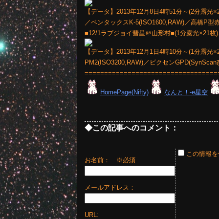
【データ】2013年12月8日4時51分～(2分露光×
／ペンタックスK-5(ISO1600,RAW)／高
■12/1ラブジョイ彗星＠山形村■(1分露光×21枚)
【データ】2013年12月1日4時10分～(1分露光×
PM2(ISO3200,RAW)／ビクセンGPD(
==================================
HomePage(Nifty)
なんと！-e星空
◆この記事へのコメント：
この情報を
お名前：
※必須
メールアドレス：
URL: