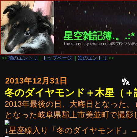
星空雑記簿.。.:*
The starry sky (Scrap note)
<<
前のエントリ
｜
トップページ
｜
次のエントリ
>>
2013年12月31日
冬のダイヤモンド＋木星（＋
2013年最後の日、大晦日となった
となった岐阜県郡上市美並町で撮影
↓星座線入り「冬のダイヤモンド」＝