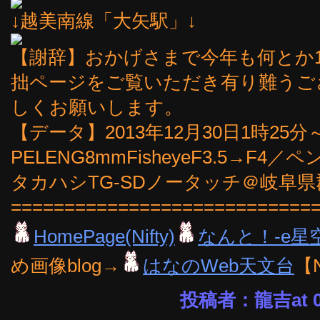
↓越美南線「大矢駅」↓
【謝辞】おかげさまで今年も何とか
拙ページをご覧いただき有り難うご
しくお願いします。
【データ】2013年12月30日1時25分～
PELENG8mmFisheyeF3.5→F4／ペ
タカハシTG-SDノータッチ＠岐阜
============================
HomePage(Nifty)
なんと！-e星
め画像blog→
はなのWeb天文台
【
投稿者：龍吉at 09