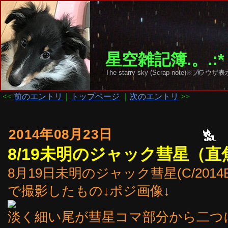
星空雑記簿.。.:*
The starry sky (Scrap note)
<<
前のエントリ
｜
トップページ
｜
次のエントリ
>>
2014年08月23日
8/19未明のジャック彗星（
8月19日未明のジャック彗星(C/2014E
で撮影したもの↓ポジ画像↓
淡く細い尾が彗星コマ部分から二つ