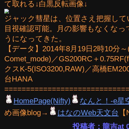
て取れる↓白黒反転画像↓
ジャック彗星は、位置さえ把握して
目視確認可能。月の影響もなくなっ
うになってきた。
【データ】2014年8月19日2時10分～
Comet_mode)／GS200RC＋0.75R
クスK-5(ISO3200,RAW)／高橋
台HANA
============================
HomePage(Nifty)
なんと！-e星
め画像blog→
はなのWeb天文台
【
投稿者：龍吉at 05