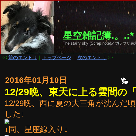
星空雑記簿.。.:*
The starry sky (Scrap note)
<<
前のエントリ
｜
トップページ
｜
次のエントリ
>>
2016年01月10日
12/29晩、東天に上る雲間
12/29晩、西に夏の大三角が沈ん
した↓
↓同、星座線入り↓