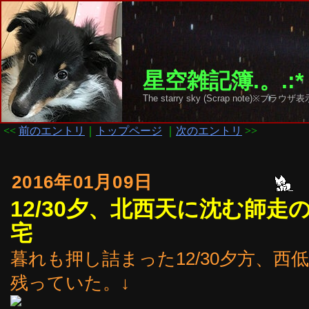
星空雑記簿.。.:*
The starry sky (Scrap note)
<<
前のエントリ
｜
トップページ
｜
次のエントリ
>>
2016年01月09日
12/30夕、北西天に沈む師
宅
暮れも押し詰まった12/30夕方、
残っていた。↓