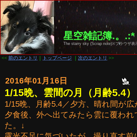
星空雑記簿.。.:*
The starry sky (Scrap note)
<<
前のエントリ
｜
トップページ
｜
次のエントリ
>>
2016年01月16日
1/15晩、雲間の月（月齢5.4
1/15晩、月齢5.4／夕方、晴れ間
夕食後、外へ出てみたら雲に覆われ
た。↓
露光不足に気づいたが、撮り直す前