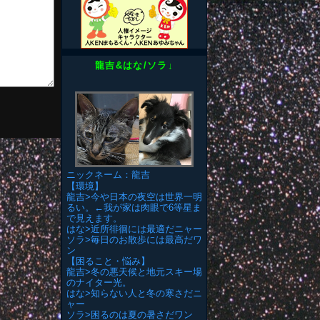
龍吉&はな/ソラ↓
ニックネーム：龍吉
【環境】
龍吉>今や日本の夜空は世界一明
るい。←我が家は肉眼で6等星ま
で見えます。
はな>近所徘徊には最適だニャー
ソラ>毎日のお散歩には最高だワ
ン
【困ること・悩み】
龍吉>冬の悪天候と地元スキー場
のナイター光。
はな>知らない人と冬の寒さだニ
ャー
ソラ>困るのは夏の暑さだワン