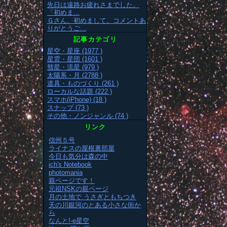
先日は遠路お疲れさまでした。
「初めま...
Ｇさん、初めまして。コメントあ
りがとうご...
記事カテゴリ
星空・星座 (1977 )
星雲・星団 (1601 )
彗星・流星 (979 )
太陽系・月 (2788 )
道具・ものづくり (261 )
ローカルな話題 (222 )
スマホ(iPhone) (18 )
スナップ (73 )
その他・ノンジャンル (74 )
リンク
信州５号
ライナスの屋根裏部屋
今日も気分は森の中
ich's Notebook
photomania
親ページです！
元祖NSKの親ページ
月の土地で うさぎともちつき
天の川銀河のとある小さな街か
ら
なんと!-e星空