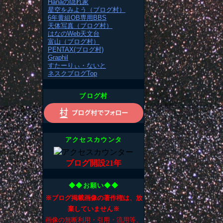
Hanaの隠れ家
星空をみよう（ブログ村）
6年黄組OB専用BBS
天体写真（ブログ村）
はなのWeb天文台
富山（ブログ村）
PENTAX(ブログ村)
Graphil
すたーりぃ・ないと
ネスクブログTop
ブログ村
アクセスカウンタ
ブログ開設21年
◆◆お願い◆◆
※ブログ掲載画像の著作権は、放
棄していません※
画像の無断利用・引用・流用等、