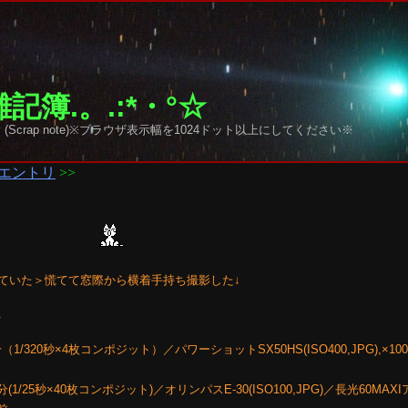
記簿.。.:*・°☆
y sky (Scrap note)※ブラウザ表示幅を1024ドット以上にしてください※
エントリ
>>
えていた＞慌てて窓際から横着手持ち撮影した↓
↓
1/320秒×4枚コンポジット）／パワーショットSX50HS(ISO400,JPG),×100
分(1/25秒×40枚コンポジット)／オリンパスE-30(ISO100,JPG)／長光60MA