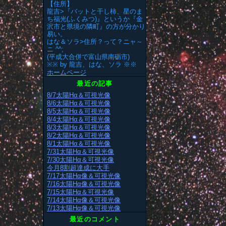
【住所】
龍吉>『バットと干し柿、星のま
ち福光(ふくみつ)』というか『金
沢市と県境の隣町』の方が分かり
易い。
はな＆ソラ>住所？って？ニャ～
ニ ^^;
(平成大合併で富山県南砺市)
※※ by 龍吉、はな、ソラ ※※
ホームページ
最近の記事
8/7太陽Hα＆可視光像
8/6太陽Hα＆可視光像
8/5太陽Hα＆可視光像
8/4太陽Hα＆可視光像
8/3太陽Hα＆可視光像
8/2太陽Hα＆可視光像
8/1太陽Hα＆可視光像
7/31太陽Hα＆可視光像
7/30太陽Hα＆可視光像
今月8割超達成に大手
7/17太陽Hα像＆可視光像
7/16太陽Hα像＆可視光像
7/15太陽Hα＆可視光像
7/14太陽Hα像＆可視光像
7/13太陽Hα像＆可視光像
最近のコメント