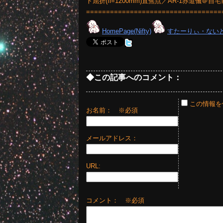
ト屈折(fl=1200mm)直焦点／AR-1赤道儀＠自宅
==================================
HomePage(Nifty)
すたーりぃ・ない
◆この記事へのコメント：
この情報を
お名前：
※必須
メールアドレス：
URL:
コメント： ※必須