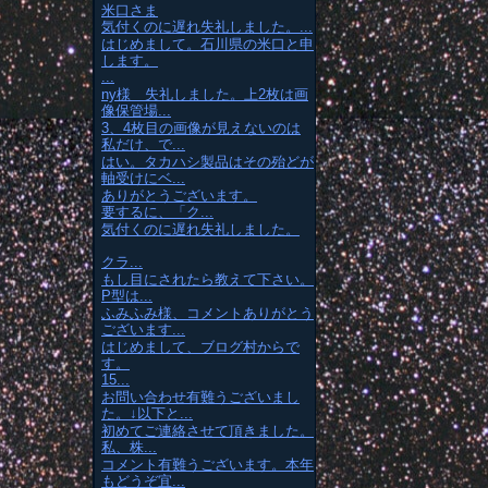
米口さま
気付くのに遅れ失礼しました。...
はじめまして。石川県の米口と申
します。
...
ny様 失礼しました。上2枚は画
像保管場...
3、4枚目の画像が見えないのは
私だけ、で...
はい。タカハシ製品はその殆どが
軸受けにベ...
ありがとうございます。
要するに、「ク...
気付くのに遅れ失礼しました。
クラ...
もし目にされたら教えて下さい。
P型は...
ふみふみ様、コメントありがとう
ございます...
はじめまして、ブログ村からで
す。
15...
お問い合わせ有難うございまし
た。↓以下と...
初めてご連絡させて頂きました。
私、株...
コメント有難うございます。本年
もどうぞ宜...