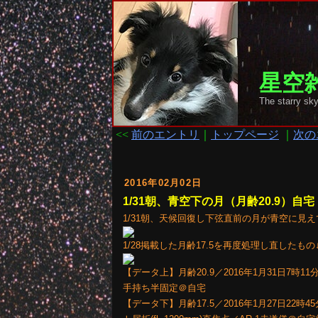
星空雑
The starr
<<
前のエントリ
｜
トップページ
｜
次の
2016年02月02日
1/31朝、青空下の月（月齢20.9）自宅
1/31朝、天候回復し下弦直前の月が青空に見
1/28掲載した月齢17.5を再度処理し直したもの
【データ上】月齢20.9／2016年1月31日7時11分（
手持ち半固定＠自宅
【データ下】月齢17.5／2016年1月27日22時45