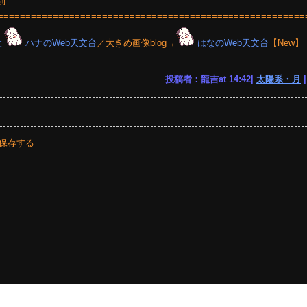
前
========================================================
と
ハナのWeb天文台
／大きめ画像blog→
はなのWeb天文台
【New】
投稿者：龍吉at 14:42|
太陽系・月
保存する