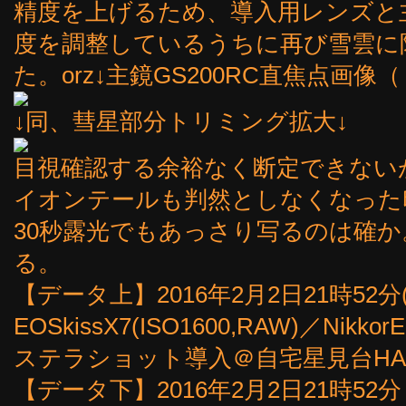
精度を上げるため、導入用レンズと主鏡
度を調整しているうちに再び雪雲に
た。orz↓主鏡GS200RC直焦点画
↓同、彗星部分トリミング拡大↓
目視確認する余裕なく断定できない
イオンテールも判然としなくなった
30秒露光でもあっさり写るのは確
る。
【データ上】2016年2月2日21時52分(
EOSkissX7(ISO1600,RAW)／Nikk
ステラショット導入＠自宅星見台HA
【データ下】2016年2月2日21時52