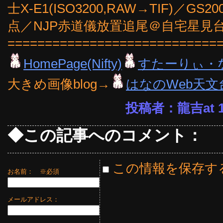
士X-E1(ISO3200,RAW→TIF)／GS20
点／NJP赤道儀放置追尾＠自宅星見台
============================
HomePage(Nifty)
すたーりぃ・
大きめ画像blog→
はなのWeb天文
投稿者：龍吉at 15
◆この記事へのコメント：
この情報を保存す
お名前：
※必須
メールアドレス：