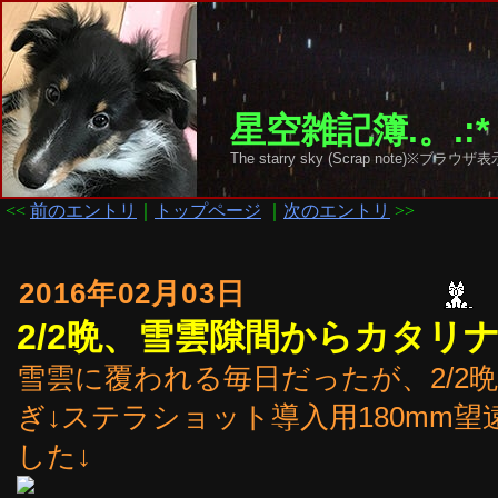
星空雑記簿.。.:*
The starry sky (Scrap note)
<<
前のエントリ
｜
トップページ
｜
次のエントリ
>>
2016年02月03日
2/2晩、雪雲隙間からカタリ
雪雲に覆われる毎日だったが、2/2
ぎ↓ステラショット導入用180mm
した↓