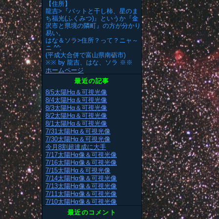
【住所】
龍吉>『バットと干し柿、星のま
ち福光(ふくみつ)』というか『金
沢市と県境の隣町』の方が分かり
易い。
はな＆ソラ>住所？って？ニャ～
ニ ^^;
(平成大合併で富山県南砺市)
※※ by 龍吉、はな、ソラ ※※
ホームページ
最近の記事
8/5太陽Hα＆可視光像
8/4太陽Hα＆可視光像
8/3太陽Hα＆可視光像
8/2太陽Hα＆可視光像
8/1太陽Hα＆可視光像
7/31太陽Hα＆可視光像
7/30太陽Hα＆可視光像
今月8割超達成に大手
7/17太陽Hα像＆可視光像
7/16太陽Hα像＆可視光像
7/15太陽Hα＆可視光像
7/14太陽Hα像＆可視光像
7/13太陽Hα像＆可視光像
7/11太陽Hα像＆可視光像
7/10太陽Hα像＆可視光像
最近のコメント