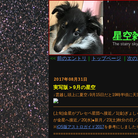
星空雑
The starr
<<
前のエントリ
｜
トップページ
｜
次の
2017年08月31日
実写版＞9月の星空
↓雲越し頭上に夏空↓9月15日だと19時半頃に
--------------------------------------------------------------------
(上旬)金星がプレセペ星団へ接近／1(金)ぎょしゃ
が金星へ接近／20(水)●新月／23(土)秋分の日／2
※
iOS版アストロガイド2017
を参考にしました
==================================