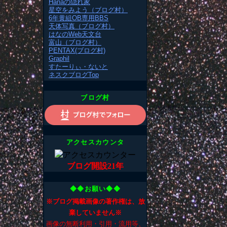
Hanaの隠れ家
星空をみよう（ブログ村）
6年黄組OB専用BBS
天体写真（ブログ村）
はなのWeb天文台
富山（ブログ村）
PENTAX(ブログ村)
Graphil
すたーりぃ・ないと
ネスクブログTop
ブログ村
アクセスカウンタ
ブログ開設21年
◆◆お願い◆◆
※ブログ掲載画像の著作権は、放
棄していません※
画像の無断利用・引用・流用等、