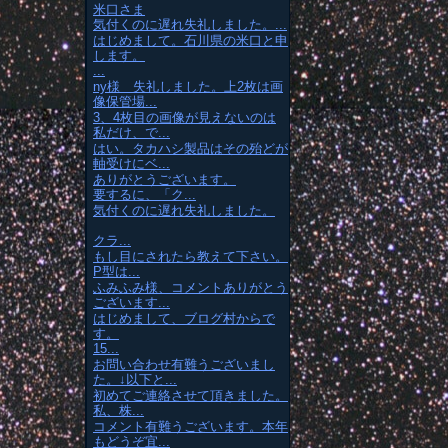
米口さま
気付くのに遅れ失礼しました。...
はじめまして。石川県の米口と申
します。
...
ny様 失礼しました。上2枚は画
像保管場...
3、4枚目の画像が見えないのは
私だけ、で...
はい。タカハシ製品はその殆どが
軸受けにベ...
ありがとうございます。
要するに、「ク...
気付くのに遅れ失礼しました。
クラ...
もし目にされたら教えて下さい。
P型は...
ふみふみ様、コメントありがとう
ございます...
はじめまして、ブログ村からで
す。
15...
お問い合わせ有難うございまし
た。↓以下と...
初めてご連絡させて頂きました。
私、株...
コメント有難うございます。本年
もどうぞ宜...