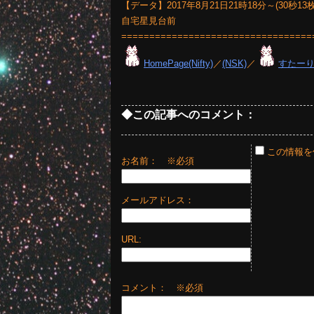
【データ】2017年8月21日21時18分～(30秒13枚)／
自宅星見台前
==================================
HomePage(Nifty)
／
(NSK)
／
すたー
◆この記事へのコメント：
この情報を
お名前：
※必須
メールアドレス：
URL:
コメント： ※必須