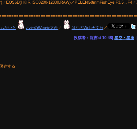
EOS6D(HKIR,ISO3200-12800,RAW)／PELENG8mmFishEye,F3.5→
========================================================
りぃないと
ハナのWeb天文台
／
はなのWeb天文台
／
投稿者：龍吉at 10:48|
星空・星座
保存する