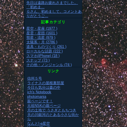
先日は遠路お疲れさまでした。
「初めま...
Ｇさん、初めまして。コメントあ
りがとうご...
記事カテゴリ
星空・星座 (1977 )
星雲・星団 (1601 )
彗星・流星 (979 )
太陽系・月 (2786 )
道具・ものづくり (261 )
ローカルな話題 (222 )
スマホ(iPhone) (18 )
スナップ (73 )
その他・ノンジャンル (74 )
リンク
信州５号
ライナスの屋根裏部屋
今日も気分は森の中
ich's Notebook
photomania
親ページです！
元祖NSKの親ページ
月の土地で うさぎともちつき
天の川銀河のとある小さな街か
ら
なんと!-e星空