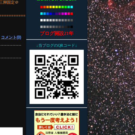
F4／三脚固定＠
■
■
■
■
■
■
■
■
■
■
■
■
■
■
■
■
■
■
■
■
■
■
====================
■
■
■
■
■
■
■
■
■
■
■
■
■
■
■
■
■
■
■
■
■
■
ブログ開設21年
|
コメント(0)
↓当ブログのQRコード↓