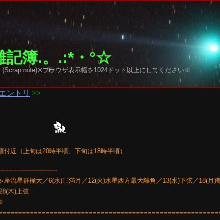
記簿.。.:*・°☆
y sky (Scrap note)※ブラウザ表示幅を1024ドット以上にしてください※
エントリ
>>
天頂付近（上旬は20時半頃、下旬は18時半頃）
------------------------------
座流星群極大／6(水)〇満月／12(火)水星西方最大離角／13(水)下弦／18(月
8(木)上弦
※
========================================================