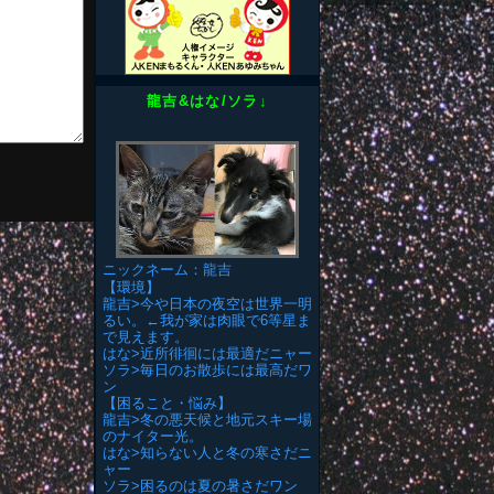
龍吉&はな/ソラ↓
ニックネーム：龍吉
【環境】
龍吉>今や日本の夜空は世界一明
るい。←我が家は肉眼で6等星ま
で見えます。
はな>近所徘徊には最適だニャー
ソラ>毎日のお散歩には最高だワ
ン
【困ること・悩み】
龍吉>冬の悪天候と地元スキー場
のナイター光。
はな>知らない人と冬の寒さだニ
ャー
ソラ>困るのは夏の暑さだワン