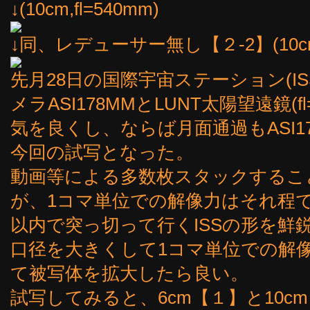
↓(10cm,fl=540mm)
↓同、レデューサー無し【２-2】(10cm,f
先月28日の国際宇宙ステーション(I
メラASI178MMとLUNT太陽望遠鏡(
気を良くし、ならば月面通過もASI1
今回の試写となった。
動画等による多数枚スタックするこ
が、1コマ単位での解像力はそれ程
以内で突っ切って行くISSの形を鮮
口径を大きくして1コマ単位での解
て被写体を拡大したら良い。
試写してみると、6cm【１】と10