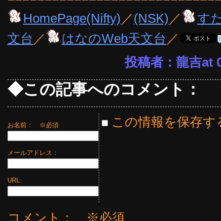
HomePage(Nifty)
／
(NSK)
／
す
文台
／
はなのWeb天文台
／
投稿者：龍吉at 09
◆この記事へのコメント：
この情報を保存す
お名前：
※必須
メールアドレス：
URL:
コメント： ※必須