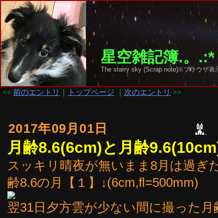
星空雑記簿.。.:*
The starry sky (Scrap note)
<<
前のエントリ
｜
トップページ
｜
次のエントリ
>>
2017年09月01日
月齢8.6(6cm)と月齢9.6(10cm
スッキリ晴夜が無いまま8月は過ぎた
齢8.6の月【１】↓(6cm,fl=500mm)
翌31日夕方雲が少ない間に撮った月齢