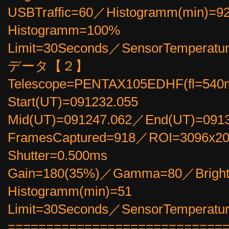
USBTraffic=60／Histogramm(min)=
Histogramm=100%
Limit=30Seconds／SensorTemperatur
データ【２】
Telescope=PENTAX105EDHF(fl=54
Start(UT)=091232.055
Mid(UT)=091247.062／End(UT)=0913
FramesCaptured=918／ROI=3096x2
Shutter=0.500ms
Gain=180(35%)／Gamma=80／Brigh
Histogramm(min)=51
Limit=30Seconds／SensorTemper
============================