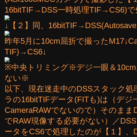
16bitTIF→DSS一時処理TIF→CS6)
↓【２】同、16bitTIF→DSS(Autosave.
昨年5月に10cm屈折で撮ったM17↓Ca
TIF)→CS6↓
※中央トリミング※デジ一眼＆10c
ない※
以下、現在迷走中のDSSスタック処
ラの16bitTIFデータ(FITも)は
CameraRAWでないので）そのまま
でRAW現像する必要がない）／DS
ータをCS6で処理したのが【１】、