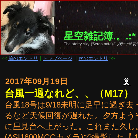
星空雑記簿.。.:*
The starry sky (Scrap note)
<<
前のエントリ
｜
トップページ
｜
次のエントリ
>>
2017年09月19日
台風一過なれど、、（M17）
台風18号は9/18未明に足早に過ぎ
るなど天候回復が遅れた。夕方よう
に星見台へ上がった。これまた久しぶ
(ASI1600MCCカメラ)で撮影した【