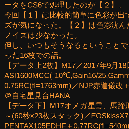
ータをCS6で処理したのが【２】。
今回【１】は比較的簡単に色彩が出
ズが気になった。【２】は色彩沈ん
ノイズは少なかった。
但し、いつもそうなるということで
った16枚での話。
【データ上2枚】M17／2017年9月18日
ASI1600MCC(-10℃,Gain16/25,Gamm
0.75RC(fl=1763mm)／NJP赤道儀
＠自宅星見台HANA
【データ下】M17オメガ星雲、馬蹄形星
～(60秒×23枚スタック)／EOSkissX7改
PENTAX105EDHF＋0.77RC(fl=5