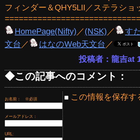
フィンダー＆QHY5LII／ステラシ
============================
HomePage(Nifty)
／
(NSK)
／
す
文台
／
はなのWeb天文台
／
投稿者：龍吉at 17
◆この記事へのコメント：
この情報を保存す
お名前：
※必須
メールアドレス：
URL: