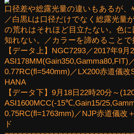
口径差や総露光量の違いもあるが、
／白黒Lは口径だけでなく総露光量
の荒れはそれほど目立たない。色に
知れない。／カラーを諦めることで
【データ上】NGC7293／2017年9月2
ASI178MM(Gain350,Gamma80,FIT
0.77RC(fl=540mm)／LX200
HANA
【データ下】9月18日22時20分～(12
ASI1600MCC(-15℃,Gain15/25,Gamm
0.75RC(fl=1763mm)／NJP赤道儀改
ド