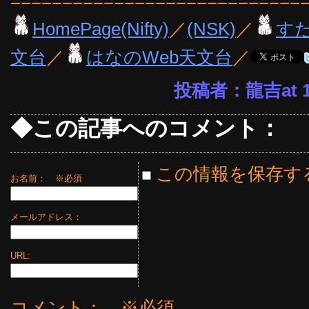
============================
HomePage(Nifty)
／
(NSK)
／
す
文台
／
はなのWeb天文台
／
投稿者：龍吉at 14
◆この記事へのコメント：
この情報を保存す
お名前：
※必須
メールアドレス：
URL:
コメント： ※必須