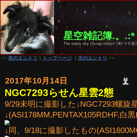
星空雑記簿.。.:*
The starry sky (Scrap note)
<<
前のエントリ
｜
トップページ
｜
次のエントリ
>>
2017年10月14日
NGC7293らせん星雲2態
9/29未明に撮影した↓NGC7293螺旋
↓(ASI178MM,PENTAX105RDHF,白黒
↓同、9/18に撮影したもの(ASI1600MC