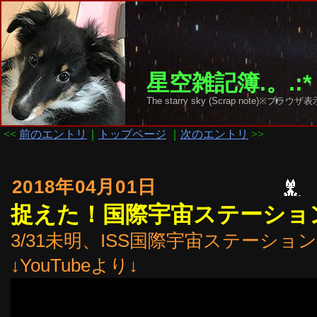
星空雑記簿.。.:*
The starry sky (Scrap note)
<<
前のエントリ
｜
トップページ
｜
次のエントリ
>>
2018年04月01日
捉えた！国際宇宙ステーション
3/31未明、ISS国際宇宙ステーシ
↓YouTubeより↓