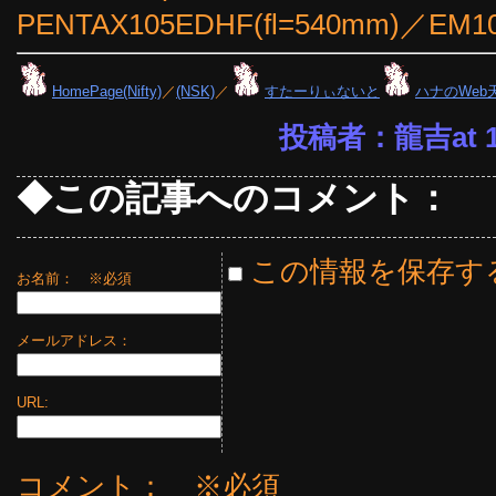
PENTAX105EDHF(fl=540mm)
HomePage(Nifty)
／
(NSK)
／
すたーりぃないと
ハナのWeb
投稿者：龍吉at 13
◆この記事へのコメント：
この情報を保存す
お名前：
※必須
メールアドレス：
URL:
コメント： ※必須