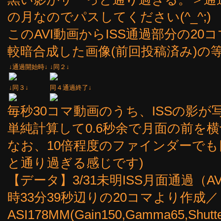
の月なのでパスしてください(^_^;)
このAVI動画からISS通過部分の2
較暗合成した画像(前回投稿済み)の等倍ト
↓通過開始時↓
↓同２↓
↓同３↓
同４通過終了↓
毎秒30コマ動画のうち、ISSの影が
単純計算して0.6秒余で月面の前を
なお、10倍程度のファインダーで
と通り過ぎる感じです)
【データ】3/31未明ISS月面通過（AV
時33分39秒辺りの20コマより作成／
ASI178MM(Gain150,Gamma65,Shutte