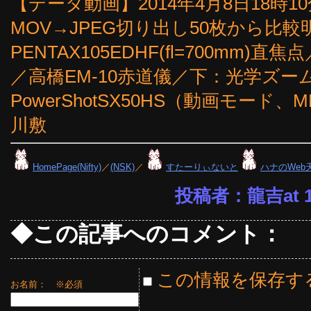
【データ動画】2014年4月8日18時10
MOV→JPEG切り出し50枚から比較
PENTAX105EDHF(fl=700mm)
／高橋EM-10赤道儀／下：光学ズーム5
PowerShotSX50HS（動画モー
川敷
HomePage(Nifty)
／
(NSK)
／
すたーりぃないと
ハナのWeb
投稿者：龍吉at 16
◆この記事へのコメント：
この情報を保存す
お名前：
※必須