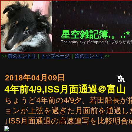
星空雑記簿.。.:*
The starry sky (Scrap note)
<<
前のエントリ
｜
トップページ
｜
次のエントリ
>>
2018年04月09日
4年前4/9,ISS月面通過＠富山
ちょうど4年前の4/9夕、若田船長が
ョンが上弦を過ぎた月面前を通過し
↓ISS月面通過の高速連写を比較明合