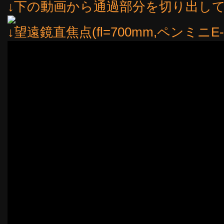
↓下の動画から通過部分を切り出して
↓望遠鏡直焦点(fl=700mm,ペンミニ