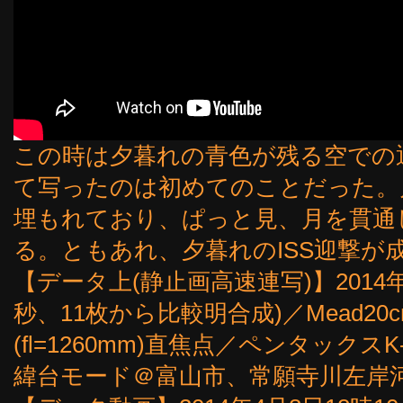
この時は夕暮れの青色が残る空での通
て写ったのは初めてのことだった。
埋もれており、ぱっと見、月を貫通
る。ともあれ、夕暮れのISS迎撃が
【データ上(静止画高速連写)】2014年4月
秒、11枚から比較明合成)／Mead20c
(fl=1260mm)直焦点／ペンタックスK-5(
緯台モード＠富山市、常願寺川左岸