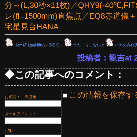
分～(L,30秒×11枚)／QHY9(-40℃,F
レ(fl=1500mm)直焦点／EQ8赤道儀＋6
宅星見台HANA
HomePage(Nifty)
／
(NSK)
／
すたーりぃないと
ハナのWeb
投稿者：龍吉at 22
◆この記事へのコメント：
この情報を保存す
お名前：
※必須
メールアドレス：
URL: