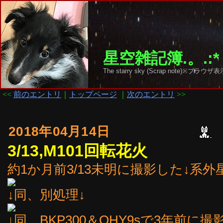
星空雑記簿.。.:*
The starry sky (Scrap note)
<<
前のエントリ
｜
トップページ
｜
次のエントリ
>>
2018年04月14日
3/13,M101回転花火
約1か月前3/13未明に撮影した↓系外
↓同、別処理↓
↓同、BKP300＆QHY9sで3年前に