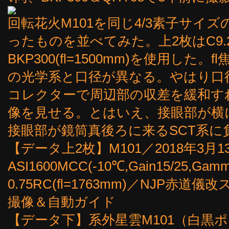
回転花火M101を同じ4/3素子サイズ
ったものを並べてみた。上2枚はC9.25(f
BKP300(fl=1500mm)を使用し
の光学系と口径が異なる。やはり口
コレクターで周辺部の収差を緩和す
像を見せる。とはいえ、接眼部が横
接眼部が鏡筒真後ろに来るSCT系に
【データ上2枚】M101／2018年3月13
ASI1600MCC(-10℃,Gain15/25,Gamm
0.75RC(fl=1763mm)／NJP赤
撮像＆自動ガイド
【データ下】系外星雲M101（白黒ポジ）