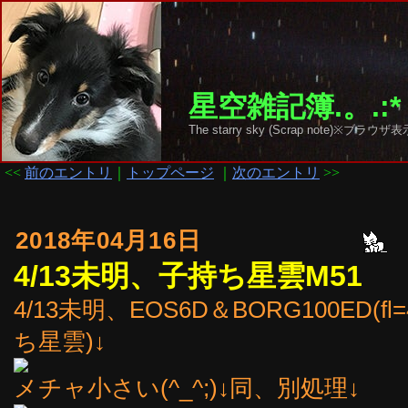
星空雑記簿.。.:*
The starry sky (Scrap note)
<<
前のエントリ
｜
トップページ
｜
次のエントリ
>>
2018年04月16日
4/13未明、子持ち星雲M51
4/13未明、EOS6D＆BORG100ED(f
ち星雲)↓
メチャ小さい(^_^;)↓同、別処理↓