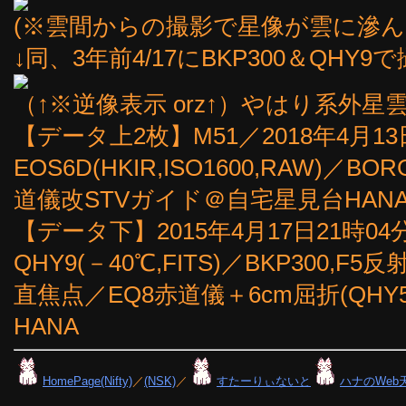
(※雲間からの撮影で星像が雲に滲んで
↓同、3年前4/17にBKP300＆QH
（↑※逆像表示 orz↑）やはり系外
【データ上2枚】M51／2018年4月13日
EOS6D(HKIR,ISO1600,RAW)／BOR
道儀改STVガイド＠自宅星見台HAN
【データ下】2015年4月17日21時0
QHY9(－40℃,FITS)／BKP300,F
直焦点／EQ8赤道儀＋6cm屈折(QHY5
HANA
HomePage(Nifty)
／
(NSK)
／
すたーりぃないと
ハナのWeb