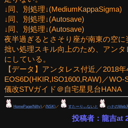
↓同、別処理↓(MediumKappaSigma)
↓同、別処理↓(Autosave)
↓同、別処理↓(Autosave)
夜半過ぎるとさそり座が南東の空に
拙い処理スキル向上のため、アンタ
にしている。
【データ】アンタレス付近／2018年4月
EOS6D(HKIR,ISO1600,RAW)／WO-S
儀改STVガイド＠自宅星見台HANA
HomePage(Nifty)
／
(NSK)
／
すたーりぃないと
ハナのWeb
投稿者：龍吉at 20