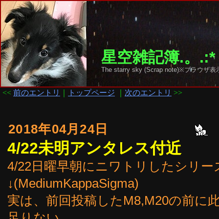
星空雑記簿.。.:*
The starry sky (Scrap note)
<<
前のエントリ
｜
トップページ
｜
次のエントリ
>>
2018年04月24日
4/22未明アンタレス付近
4/22日曜早朝にニワトリしたシリー
↓(MediumKappaSigma)
実は、前回投稿したM8,M20の前
足りない。