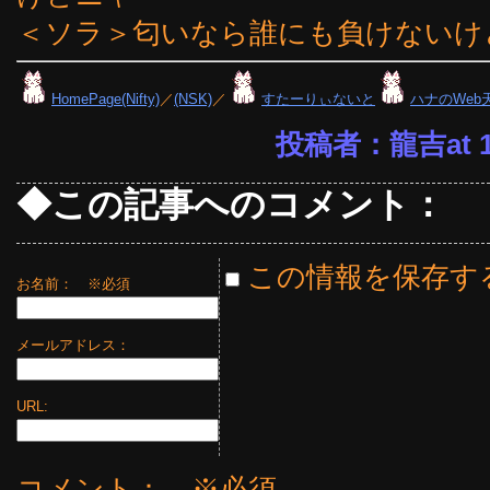
＜ソラ＞匂いなら誰にも負けないけ
HomePage(Nifty)
／
(NSK)
／
すたーりぃないと
ハナのWeb
投稿者：龍吉at 18
◆この記事へのコメント：
この情報を保存す
お名前：
※必須
メールアドレス：
URL:
コメント： ※必須