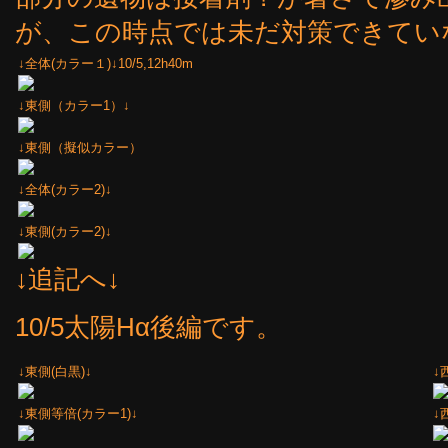
が、この時点では未だ対策できてい
↓全体(カラー１)↓10/5,12h40m
↓東側（カラー1）↓
↓東側（擬似カラー）
↓全体(カラー2)↓
↓東側(カラー2)↓
↓追記へ↓
10/5太陽Hα後編です。
↓東側(白黒)↓
↓
↓東側等倍(カラー1)↓
↓