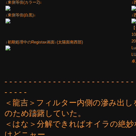
↓東側等倍(カラー2)↓
↓
↓東側等倍(白黒)↓
↓
【
1
2
↓初期処理中のRegistax画面↓(太陽面南西部)
Lu
L
卓
- - - - - - - - - - - - - - - - - - - - - - - - - - - 
- - - - -
＜龍吉＞フィルター内側の滲み出し
のため躊躇していた。
＜はな＞分解できればオイラの絶妙
けどニャー