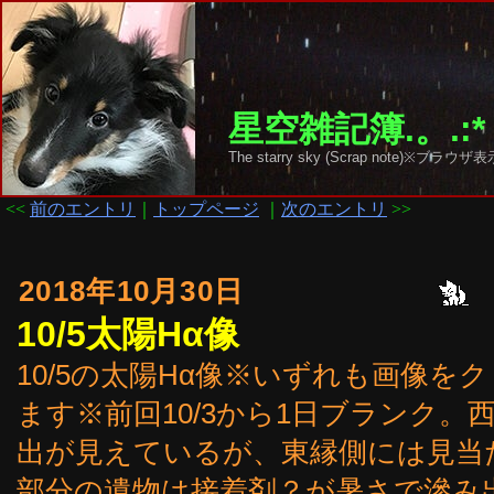
星空雑記簿.。.:*
The starry sky (Scrap note)
<<
前のエントリ
｜
トップページ
｜
次のエントリ
>>
2018年10月30日
10/5太陽Hα像
10/5の太陽Hα像※いずれも画像
ます※前回10/3から1日ブランク
出が見えているが、東縁側には見当
部分の遺物は接着剤？が暑さで滲み