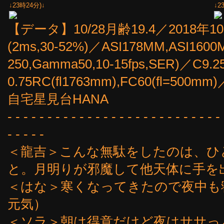
↓23時24分)↓
↓2
【データ】10/28月齢19.4／2018年1
(2ms,30-52%)／ASI178MM,ASI1600
250,Gamma50,10-15fps,SER)／C9.
0.75RC(fl1763mm),FC60(fl=5
自宅星見台HANA
- - - - - - - - - - - - - - - - - - - - - - - - - - - 
- - - - -
＜龍吉＞こんな無駄をしたのは、ひ
と。月明りが邪魔して他天体に手を
＜はな＞寒くなってきたので夜中も
元気）
＜ソラ＞朝は得意だけど夜はササっ