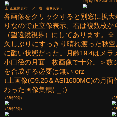
↓同 by C9.25&A
上↑正立像表示↑ ／ 右：逆像表示→
各画像をクリックすると別窓に拡大
りなので正立像表示、右は複数枚か
（望遠鏡視界）にしてあります。※
久しぶりにすっきり晴れ渡った秋空
に酷い状態だった。月齢19.4はメ
小口径の月面一枚画像で十分。＞数
を合成する必要は無い orz
↓上画像(C9.25＆ASI1600MC)
わった画像集積(-_-;)
↓23時20分↓
↓2
↓23時22分↓
↓2