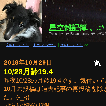
星空雑記簿.。.:*
The starry sky (Scrap note)
<<
前のエントリ
｜
トップページ
｜
次のエントリ
>>
2018年10月29日
10/28月齢19.4
昨夜10/28の月齢19.4です。気付
10月の投稿は過去記事の再投稿を
た。(-_-;)
↓月齢19.4↓by FC60&ASI178MM