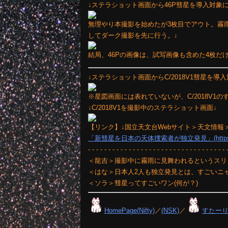
↓ステラショット画面から46P彗星を導入対象に
無理やり本撮影を始めたが3枚目でアウト。霧
してダーク撮影を先に行う。↓
結局、46Pの画像は、試写画像も含めた4枚だ
↓ステラショット画面からC/2018V1彗星を導
※星図画面には表れていないが、C/2018V1
↓C/2018V1を撮影中のステラショット画面↓
【リンク】↓国立天文台Webサイト＞天文情報
「新彗星を日本の天体捜索者が独立発見」(https://www.nao
- - - - - - - - - - - - - - - - - - - - - - - - - - - - - - - - - - 
＜龍吉＞撮影中に霧雨に見舞われるというスリ
＜はな＞日本人2人も独立発見とは、すごいニャ
＜ソラ＞彗星ってすごいワン(何が？)
HomePage(Nifty)
／
(NSK)
／
すたー