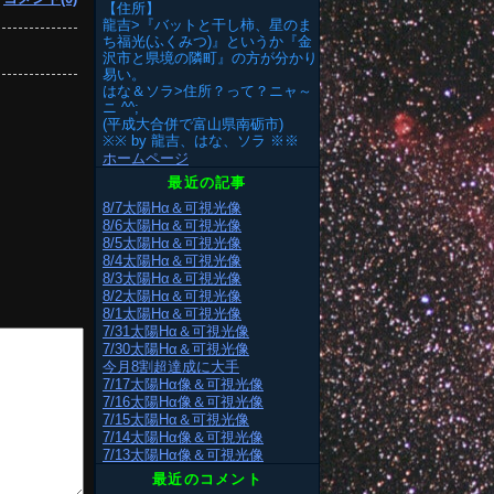
【住所】
龍吉>『バットと干し柿、星のま
ち福光(ふくみつ)』というか『金
沢市と県境の隣町』の方が分かり
易い。
はな＆ソラ>住所？って？ニャ～
ニ ^^;
(平成大合併で富山県南砺市)
※※ by 龍吉、はな、ソラ ※※
ホームページ
最近の記事
8/7太陽Hα＆可視光像
8/6太陽Hα＆可視光像
8/5太陽Hα＆可視光像
8/4太陽Hα＆可視光像
8/3太陽Hα＆可視光像
8/2太陽Hα＆可視光像
8/1太陽Hα＆可視光像
7/31太陽Hα＆可視光像
7/30太陽Hα＆可視光像
今月8割超達成に大手
7/17太陽Hα像＆可視光像
7/16太陽Hα像＆可視光像
7/15太陽Hα＆可視光像
7/14太陽Hα像＆可視光像
7/13太陽Hα像＆可視光像
最近のコメント