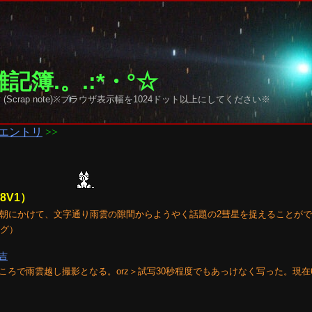
記簿.。.:*・°☆
y sky (Scrap note)※ブラウザ表示幅を1024ドット以上にしてください※
エントリ
>>
8V1）
今朝にかけて、文字通り雨雲の隙間からようやく話題の2彗星を捉えることが
ング）
龍吉
ろで雨雲越し撮影となる。orz＞試写30秒程度でもあっけなく写った。現在