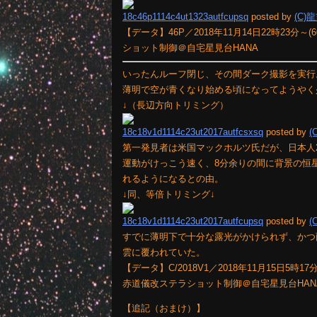
18c46p1114c4ut1323autfcupsq
posted by
(C)
【データ】46P／2018年11月14日22時23分～(60秒
ショット制御＠自宅星見台HANA
いったんルーフ閉じ、その間ダーク撮影を実行
薄明で空が青くなり始める頃になってようやく少し
↓（長辺方向トリミング）
18c18v1d1114c23ut2017autfcsxsq
posted by
(
第一発見者は米国マックホルツ氏だが、日本人
運動がけっこう速く、8分余りの間に背景の恒
れるようになるとの由。
↓同、等倍トリミング↓
18c18v1d1114c23ut2017autfcupsq
posted by
(
すでに薄明下で十分な露光がかけられず、かつ
雲に覆われていた。
【データ】C/2018V1／2018年11月15日5時17分～(
赤道儀改ステラショット制御＠自宅星見台HAN
【追記（おまけ）】