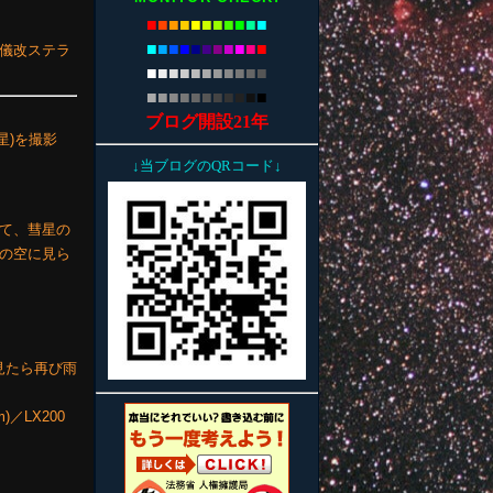
■
■
■
■
■
■
■
■
■
■
■
■
■
■
■
■
■
■
■
■
■
■
0赤道儀改ステラ
■
■
■
■
■
■
■
■
■
■
■
■
■
■
■
■
■
■
■
■
■
■
ブログ開設21年
星)を撮影
↓当ブログのQRコード↓
て、彗星の
の空に見ら
見たら再び雨
m)／LX200