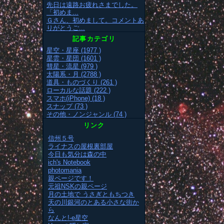
先日は遠路お疲れさまでした。
「初めま...
Ｇさん、初めまして。コメントあ
りがとうご...
記事カテゴリ
星空・星座 (1977 )
星雲・星団 (1601 )
彗星・流星 (979 )
太陽系・月 (2788 )
道具・ものづくり (261 )
ローカルな話題 (222 )
スマホ(iPhone) (18 )
スナップ (73 )
その他・ノンジャンル (74 )
リンク
信州５号
ライナスの屋根裏部屋
今日も気分は森の中
ich's Notebook
photomania
親ページです！
元祖NSKの親ページ
月の土地で うさぎともちつき
天の川銀河のとある小さな街か
ら
なんと!-e星空