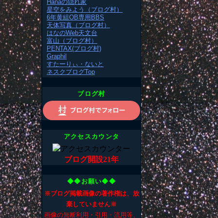
Hanaの隠れ家
星空をみよう（ブログ村）
6年黄組OB専用BBS
天体写真（ブログ村）
はなのWeb天文台
富山（ブログ村）
PENTAX(ブログ村)
Graphil
すたーりぃ・ないと
ネスクブログTop
ブログ村
アクセスカウンタ
ブログ開設21年
◆◆お願い◆◆
※ブログ掲載画像の著作権は、放
棄していません※
画像の無断利用・引用・流用等、