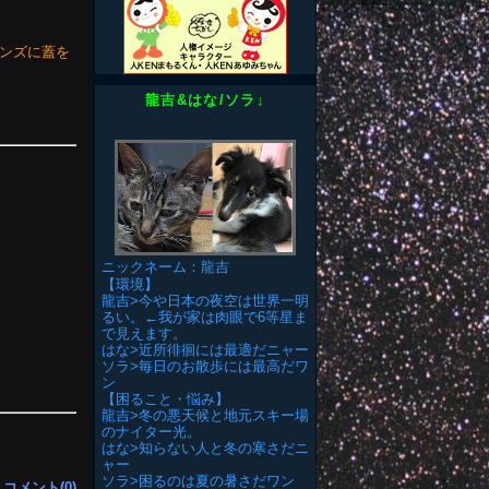
ンズに蓋を
龍吉&はな/ソラ↓
ニックネーム：龍吉
【環境】
龍吉>今や日本の夜空は世界一明
るい。←我が家は肉眼で6等星ま
で見えます。
はな>近所徘徊には最適だニャー
ソラ>毎日のお散歩には最高だワ
ン
【困ること・悩み】
龍吉>冬の悪天候と地元スキー場
のナイター光。
はな>知らない人と冬の寒さだニ
ャー
ソラ>困るのは夏の暑さだワン
|
コメント(0)