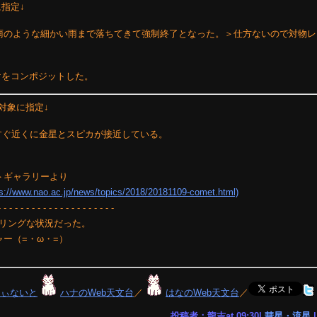
指定↓
雨のような細かい雨まで落ちてきて強制終了となった。＞仕方ないので対物レ
けをコンポジットした。
入対象に指定↓
のすぐ近くに金星とスピカが接近している。
＞ギャラリーより
.ac.jp/news/topics/2018/20181109-comet.html)
- - - - - - - - - - - - - - - - - - - - -
リングな状況だった。
ー（=・ω・=）
りぃないと
ハナのWeb天文台
／
はなのWeb天文台
／
投稿者：龍吉at 09:30|
彗星・流星