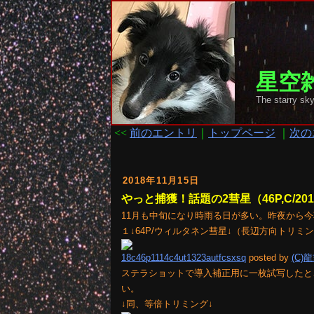
星空雑
The starr
<<
前のエントリ
｜
トップページ
｜
次の
2018年11月15日
やっと捕獲！話題の2彗星（46P,C/201
11月も中旬になり時雨る日が多い。昨夜から
１↓64P/ウィルタネン彗星↓（長辺方向トリミ
18c46p1114c4ut1323autfcsxsq
posted by
(C)
ステラショットで導入補正用に一枚試写したとこ
い。
↓同、等倍トリミング↓