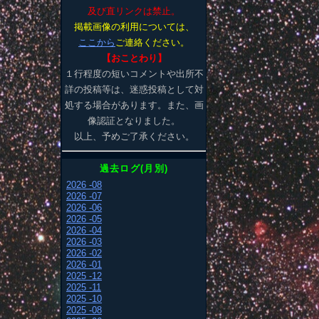
及び直リンクは禁止。
掲載画像の利用については、
ここから
ご連絡ください。
【おことわり】
１行程度の短いコメントや出所不
詳の投稿等は、迷惑投稿として対
処する場合があります。また、画
像認証となりました。
以上、予めご了承ください。
過去ログ(月別)
2026 -08
2026 -07
2026 -06
2026 -05
2026 -04
2026 -03
2026 -02
2026 -01
2025 -12
2025 -11
2025 -10
2025 -08