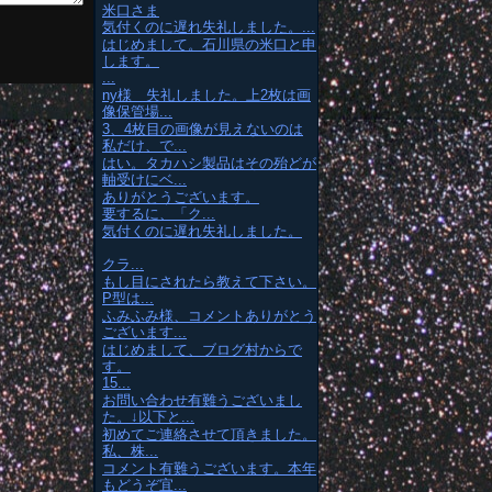
米口さま
気付くのに遅れ失礼しました。...
はじめまして。石川県の米口と申
します。
...
ny様 失礼しました。上2枚は画
像保管場...
3、4枚目の画像が見えないのは
私だけ、で...
はい。タカハシ製品はその殆どが
軸受けにベ...
ありがとうございます。
要するに、「ク...
気付くのに遅れ失礼しました。
クラ...
もし目にされたら教えて下さい。
P型は...
ふみふみ様、コメントありがとう
ございます...
はじめまして、ブログ村からで
す。
15...
お問い合わせ有難うございまし
た。↓以下と...
初めてご連絡させて頂きました。
私、株...
コメント有難うございます。本年
もどうぞ宜...