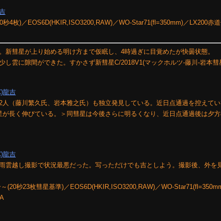
龍吉
4枚)／EOS6D(HKIR,ISO3200,RAW)／WO-Star71(fl=350mm)／LX20
。新彗星が上り始める明け方まで仮眠し、4時過ぎに目覚めたが快曇状態。
雲に隙間ができた。すかさず新彗星C/2018V1(マックホルツ-藤川-岩本彗
C)龍吉
2人（藤川繁久氏、岩本雅之氏）も独立発見している。近日点通過を控えてい
星が長く伸びている。＞同彗星は今後さらに明るくなり、近日点通過後は夕方
C)龍吉
雨雲越し撮影で状況最悪だった。写っただけでも吉としよう。撮影後、外を
20秒23枚彗星基準)／EOS6D(HKIR,ISO3200,RAW)／WO-Star71(fl=350m
A