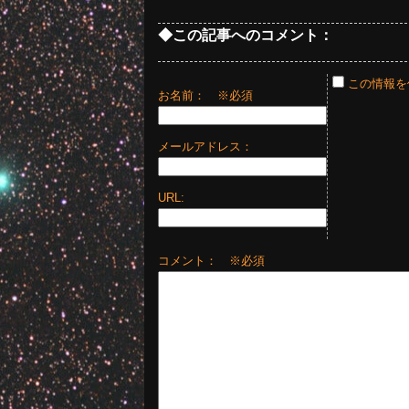
◆この記事へのコメント：
この情報を
お名前：
※必須
メールアドレス：
URL:
コメント： ※必須