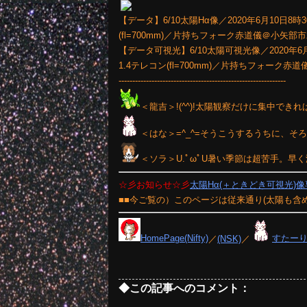
【データ】6/10太陽Hα像／2020年6月10日8時30分(1/
(fl=700mm)／片持ちフォーク赤道儀＠小矢部
【データ可視光】6/10太陽可視光像／2020年6月10日15時
1.4テレコン(fl=700mm)／片持ちフォーク赤
-------------------------------------------------------------
＜龍吉＞!(^^)!太陽観察だけに集中できれ
＜はな＞=^_^=そうこうするうちに、そろ
＜ソラ＞U.ﾟωﾟU暑い季節は超苦手。早
☆彡お知らせ☆彡
太陽Hα(＋ときどき可視光)
■■今ご覧の）このページは従来通り(太陽も含
HomePage(Nifty)
／
(NSK)
／
すたー
◆この記事へのコメント：