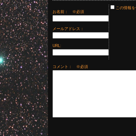
この情報を
お名前：
※必須
メールアドレス：
URL:
コメント： ※必須