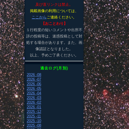
及び直リンクは禁止。
掲載画像の利用については、
ここから
ご連絡ください。
【おことわり】
１行程度の短いコメントや出所不
詳の投稿等は、迷惑投稿として対
処する場合があります。また、画
像認証となりました。
以上、予めご了承ください。
過去ログ(月別)
2026 -08
2026 -07
2026 -06
2026 -05
2026 -04
2026 -03
2026 -02
2026 -01
2025 -12
2025 -11
2025 -10
2025 -08