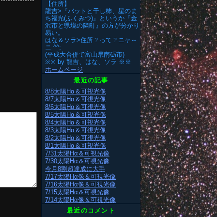
【住所】
龍吉>『バットと干し柿、星のま
ち福光(ふくみつ)』というか『金
沢市と県境の隣町』の方が分かり
易い。
はな＆ソラ>住所？って？ニャ～
ニ ^^;
(平成大合併で富山県南砺市)
※※ by 龍吉、はな、ソラ ※※
ホームページ
最近の記事
8/8太陽Hα＆可視光像
8/7太陽Hα＆可視光像
8/6太陽Hα＆可視光像
8/5太陽Hα＆可視光像
8/4太陽Hα＆可視光像
8/3太陽Hα＆可視光像
8/2太陽Hα＆可視光像
8/1太陽Hα＆可視光像
7/31太陽Hα＆可視光像
7/30太陽Hα＆可視光像
今月8割超達成に大手
7/17太陽Hα像＆可視光像
7/16太陽Hα像＆可視光像
7/15太陽Hα＆可視光像
7/14太陽Hα像＆可視光像
最近のコメント