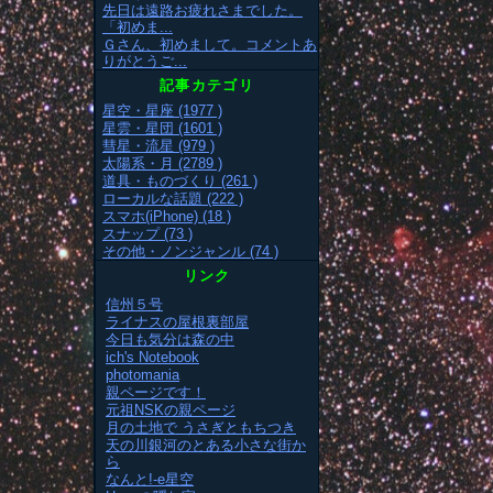
先日は遠路お疲れさまでした。
「初めま...
Ｇさん、初めまして。コメントあ
りがとうご...
記事カテゴリ
星空・星座 (1977 )
星雲・星団 (1601 )
彗星・流星 (979 )
太陽系・月 (2789 )
道具・ものづくり (261 )
ローカルな話題 (222 )
スマホ(iPhone) (18 )
スナップ (73 )
その他・ノンジャンル (74 )
リンク
信州５号
ライナスの屋根裏部屋
今日も気分は森の中
ich's Notebook
photomania
親ページです！
元祖NSKの親ページ
月の土地で うさぎともちつき
天の川銀河のとある小さな街か
ら
なんと!-e星空