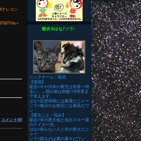
1.4テレコン
NT60THa＋
龍吉&はな/ソラ↓
ニックネーム：龍吉
【環境】
龍吉>今や日本の夜空は世界一明
るい。←我が家は肉眼で6等星ま
で見えます。
はな>近所徘徊には最適だニャー
ソラ>毎日のお散歩には最高だワ
ン
【困ること・悩み】
|
コメント(0)
龍吉>冬の悪天候と地元スキー場
のナイター光。
はな>知らない人と冬の寒さだニ
ャー
ソラ>困るのは夏の暑さだワン