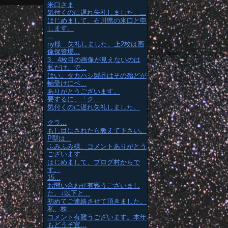
米口さま
気付くのに遅れ失礼しました。...
はじめまして。石川県の米口と申
します。
...
ny様 失礼しました。上2枚は画
像保管場...
3、4枚目の画像が見えないのは
私だけ、で...
はい。タカハシ製品はその殆どが
軸受けにベ...
ありがとうございます。
要するに、「ク...
気付くのに遅れ失礼しました。
クラ...
もし目にされたら教えて下さい。
P型は...
ふみふみ様、コメントありがとう
ございます...
はじめまして、ブログ村からで
す。
15...
お問い合わせ有難うございまし
た。↓以下と...
初めてご連絡させて頂きました。
私、株...
コメント有難うございます。本年
もどうぞ宜...