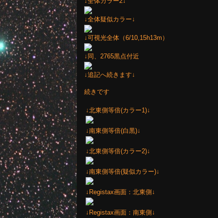
↓全体カラー2↓
↓全体疑似カラー↓
↓可視光全体（6/10,15h13m）
↓同、2765黒点付近
↓追記へ続きます↓
続きです
↓北東側等倍(カラー1)↓
↓南東側等倍(白黒)↓
↓北東側等倍(カラー2)↓
↓南東側等倍(疑似カラー)↓
↓Registax画面：北東側↓
↓Registax画面：南東側↓