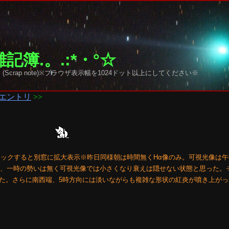
記簿.。.:*・°☆
y sky (Scrap note)※ブラウザ表示幅を1024ドット以上にしてください※
エントリ
>>
クリックすると別窓に拡大表示※昨日同様朝は時間無くHα像のみ。可視光像は
たが、一時の勢いは無く可視光像では小さくなり衰えは隠せない状態と思った。
た。さらに南西端、5時方向には淡いながらも複雑な形状の紅炎が噴き上がっ