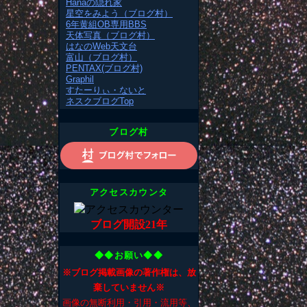
Hanaの隠れ家
星空をみよう（ブログ村）
6年黄組OB専用BBS
天体写真（ブログ村）
はなのWeb天文台
富山（ブログ村）
PENTAX(ブログ村)
Graphil
すたーりぃ・ないと
ネスクブログTop
ブログ村
アクセスカウンタ
ブログ開設21年
◆◆お願い◆◆
※ブログ掲載画像の著作権は、放
棄していません※
画像の無断利用・引用・流用等、