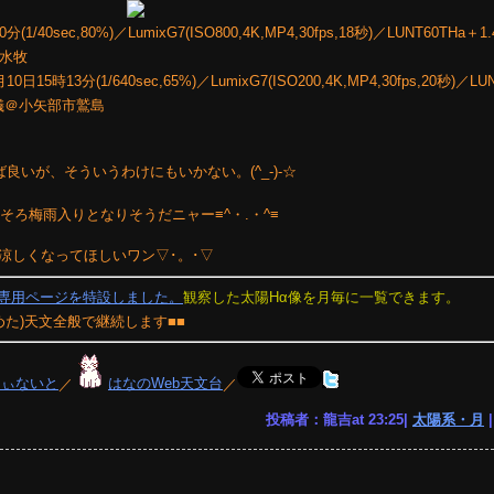
40sec,80%)／LumixG7(ISO800,4K,MP4,30fps,18秒)／LUNT60THa＋
市水牧
13分(1/640sec,65%)／LumixG7(ISO200,4K,MP4,30fps,20秒)／LU
道儀＠小矢部市鷲島
ば良いが、そういうわけにもいかない。(^_-)-☆
そろ梅雨入りとなりそうだニャー≡^・.・^≡
く涼しくなってほしいワン▽･。･▽
像専用ページを特設しました。
観察した太陽Hα像を月毎に一覧できます。
めた)天文全般で継続します■■
りぃないと
／
はなのWeb天文台
／
投稿者：龍吉at 23:25|
太陽系・月