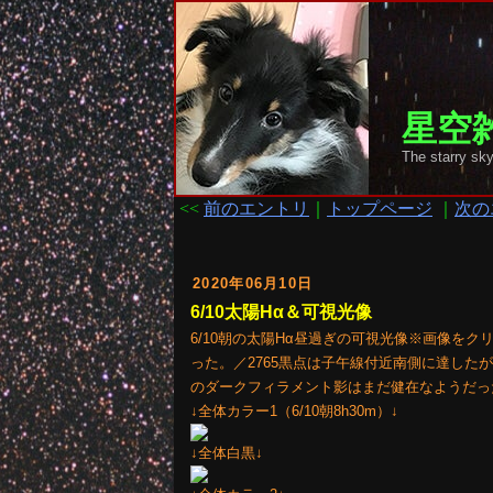
星空雑
The starr
<<
前のエントリ
｜
トップページ
｜
次の
2020年06月10日
6/10太陽Hα＆可視光像
6/10朝の太陽Hα昼過ぎの可視光像※画像を
った。／2765黒点は子午線付近南側に達し
のダークフィラメント影はまだ健在なようだっ
↓全体カラー1（6/10朝8h30m）↓
↓全体白黒↓